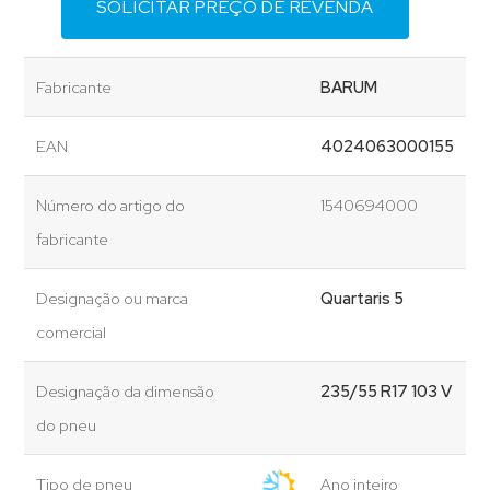
SOLICITAR PREÇO DE REVENDA
Fabricante
BARUM
EAN
4024063000155
Número do artigo do
1540694000
fabricante
Designação ou marca
Quartaris 5
comercial
Designação da dimensão
235/55 R17 103 V
do pneu
Tipo de pneu
Ano inteiro