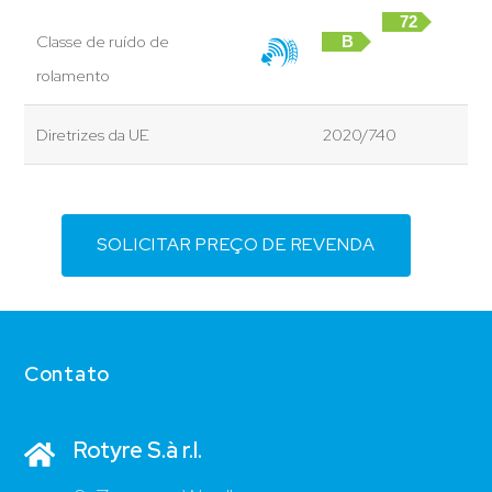
72
Classe de ruído de
B
dB
rolamento
Diretrizes da UE
2020/740
SOLICITAR PREÇO DE REVENDA
Contato
Rotyre S.à r.l.