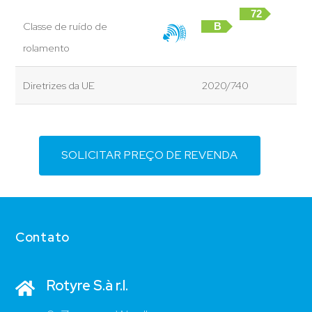
72
Classe de ruído de
B
dB
rolamento
Diretrizes da UE
2020/740
SOLICITAR PREÇO DE REVENDA
Contato
Rotyre S.à r.l.