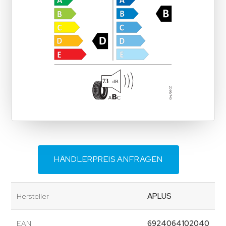
HÄNDLERPREIS ANFRAGEN
Hersteller
APLUS
EAN
6924064102040