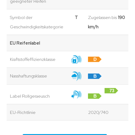
geeigneter Reifen
Symbol der
T
Zugelassen bis
190
Geschwindigkeitskategorie
km/h
EU Reifenlabel
Kraftstoffeffizienzklasse
D
Nasshaftungsklasse
B
73
Label Rollgeraeusch
B
dB
EU-Richtlinie
2020/740