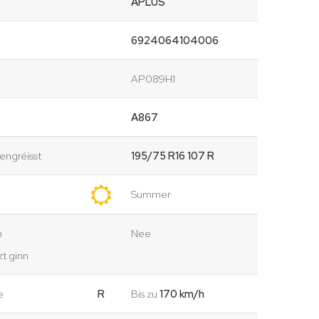
APLUS
6924064104006
AP089H1
A867
ngréisst
195/75 R16 107 R
Summer
n
Nee
t ginn
e
R
Bis zu
170 km/h