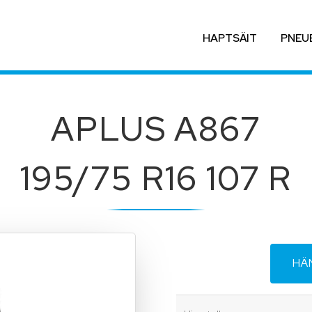
HAPTSÄIT
PNEU
APLUS A867
195/75 R16 107 R
HÄ