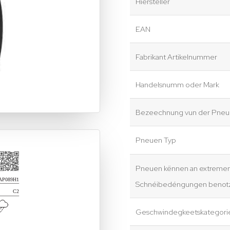
Hiersteller
EAN
Fabrikant Artikelnummer
Handelsnumm oder Mark
Bezeechnung vun der Pneue
Pneuen Typ
Pneuen kënnen an extreme
Schnéibedéngungen benotz
Geschwindegkeetskategori