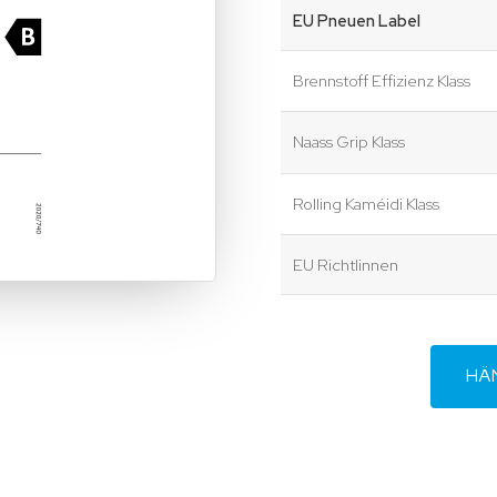
EU Pneuen Label
Brennstoff Effizienz Klass
Naass Grip Klass
Rolling Kaméidi Klass
EU Richtlinnen
HÄ