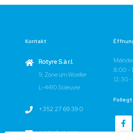
Kontakt
Ëffnun
Méindeg
Rotyre S.à r.l.
8:00 - 
9, Zone um Woeller
12:30 -
L-4410 Soleuvre
Follegt
+352 27 69 39 0
org@rotyre.com