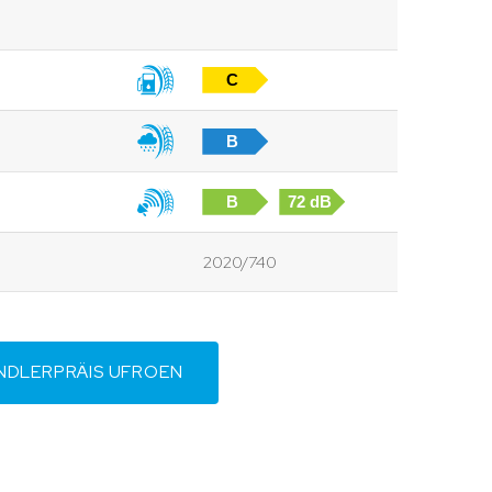
C
B
B
72 dB
2020/740
NDLERPRÄIS UFROEN