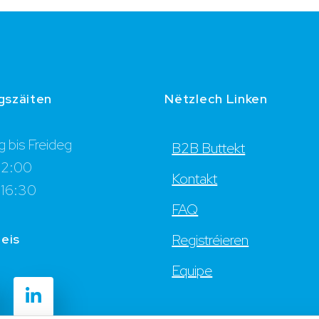
gszäiten
Nëtzlech Linken
 bis Freideg
B2B Buttekt
12:00
Kontakt
 16:30
FAQ
 eis
Registréieren
Equipe