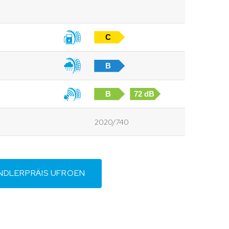
C
B
B
72 dB
2020/740
NDLERPRÄIS UFROEN