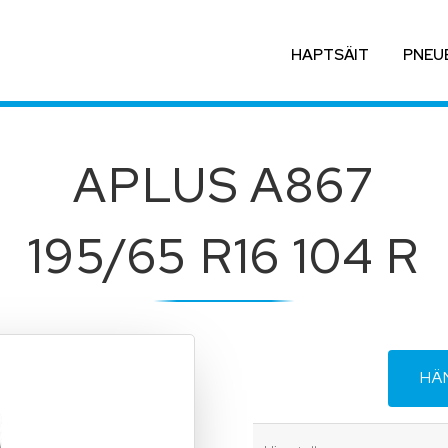
HAPTSÄIT
PNEU
APLUS A867
195/65 R16 104 R
HÄ