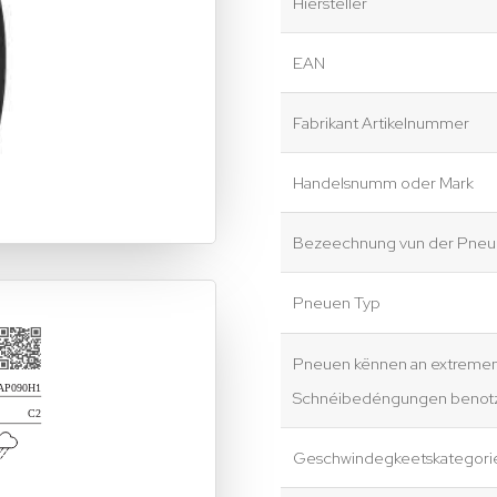
Hiersteller
EAN
Fabrikant Artikelnummer
Handelsnumm oder Mark
Bezeechnung vun der Pneue
Pneuen Typ
Pneuen kënnen an extreme
Schnéibedéngungen benotz
Geschwindegkeetskategori