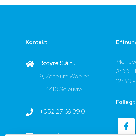
Kontakt
Ëffnun
Méindeg
Rotyre S.à r.l.
8:00 - 
9, Zone um Woeller
12:30 -
L-4410 Soleuvre
Follegt
+352 27 69 39 0
org@rotyre.com