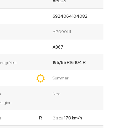
APLUS
6924064104082
AP090H1
A867
ngréisst
195/65 R16 104 R
Summer
n
Nee
t ginn
e
R
Bis zu
170 km/h