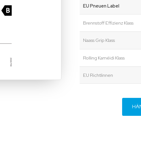
EU Pneuen Label
Brennstoff Effizienz Klass
Naass Grip Klass
Rolling Kaméidi Klass
EU Richtlinnen
HÄ