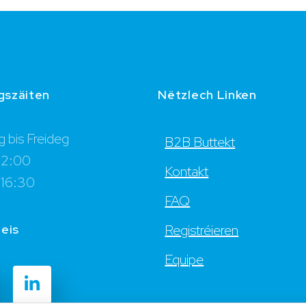
gszäiten
Nëtzlech Linken
 bis Freideg
B2B Buttekt
12:00
Kontakt
 16:30
FAQ
 eis
Registréieren
Equipe