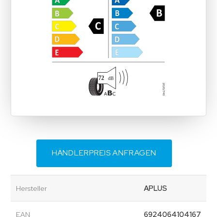
HÄNDLERPREIS ANFRAGEN
Hersteller
APLUS
EAN
6924064104167