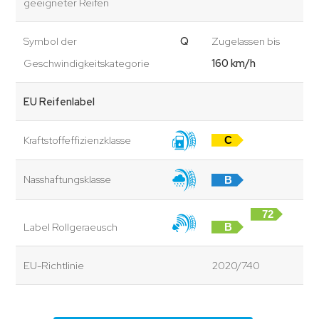
geeigneter Reifen
Symbol der
Q
Zugelassen bis
Geschwindigkeitskategorie
160 km/h
EU Reifenlabel
Kraftstoffeffizienzklasse
C
Nasshaftungsklasse
B
72
Label Rollgeraeusch
B
dB
EU-Richtlinie
2020/740