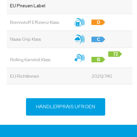
EU Pneuen Label
Brennstoff Effizienz Klass
D
Naass Grip Klass
C
72
Rolling Kaméidi Klass
B
dB
EU Richtlinnen
2020/740
HÄNDLERPRÄIS UFROEN