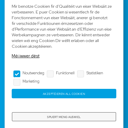
FAQ
Mir benotze Cookien fir d'Qualitéit vun eiser Websäit ze
verbesseren. E puer Cookien si wesentlech fir de
Registréieren
Fonctionnement vun eiser Websäit, anerer gi benotzt
fir verschidde Funktiounen ëmzesetzen oder
Equipe
d'Performance vun eiser Websäit an d'Effizienz vun eise
Werbekampagnen ze verbesseren. Dir kënnt entweder
wielen wéi eng Cookien Dir wëllt erlaben oder all
Legal Notice
Cookien akzeptéieren.
Méi iwwer dëst
AGB
Noutwendeg
Funktionell
Statistiken
Impressum
Marketing
Dateschutz
AKZEPTÉIEREN ALL COOKIEN
Copyright © 2023-2025 by Rotyre S.à r.l. -
Webdesign by
3W.LU
SPUERT MENG AUSWIEL