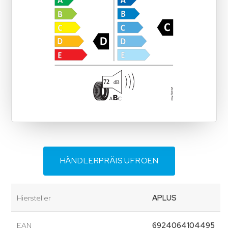
HÄNDLERPRÄIS UFROEN
Hiersteller
APLUS
EAN
6924064104495