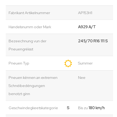
Fabrikant Artikelnummer
AP153H1
Handelsnumm oder Mark
A929 A/T
Bezeechnung vun der
245/70 R16 111 S
Pneuengréisst
Pneuen Typ
Summer
Pneuen kënnen an extremen
Nee
Schnéibedéngungen
benotzt ginn
Geschwindegkeetskategorie
S
Bis zu
180 km/h