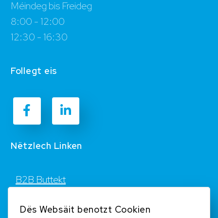
Méindeg bis Freideg
8:00 - 12:00
12:30 - 16:30
Follegt eis
Nëtzlech Linken
B2B Buttekt
Kontakt
Dës Websäit benotzt Cookien