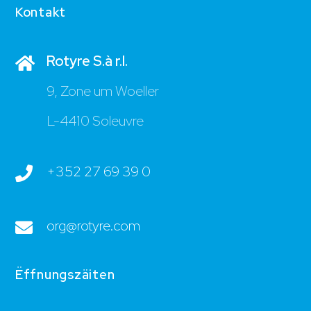
Kontakt
Rotyre S.à r.l.
9, Zone um Woeller
L-4410 Soleuvre
+352 27 69 39 0
org@rotyre.com
Ëffnungszäiten