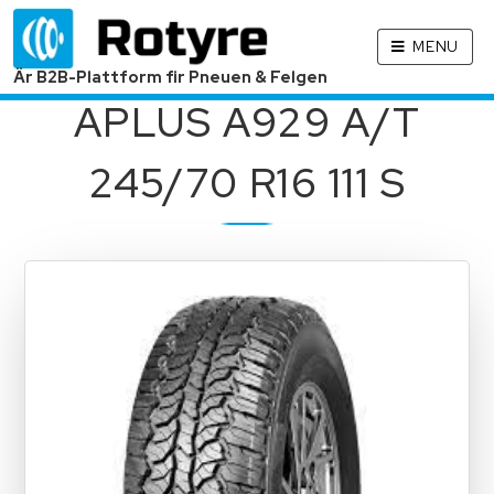
MENU
Är B2B-Plattform fir Pneuen & Felgen
APLUS A929 A/T
245/70 R16 111 S