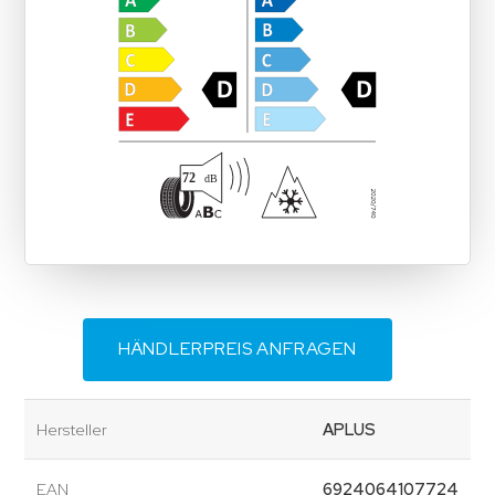
HÄNDLERPREIS ANFRAGEN
Hersteller
APLUS
EAN
6924064107724