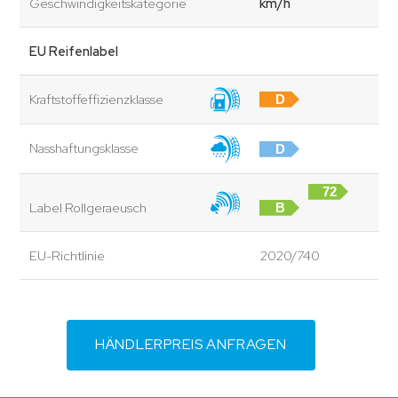
Geschwindigkeitskategorie
km/h
EU Reifenlabel
Kraftstoffeffizienzklasse
D
Nasshaftungsklasse
D
72
Label Rollgeraeusch
B
dB
EU-Richtlinie
2020/740
HÄNDLERPREIS ANFRAGEN