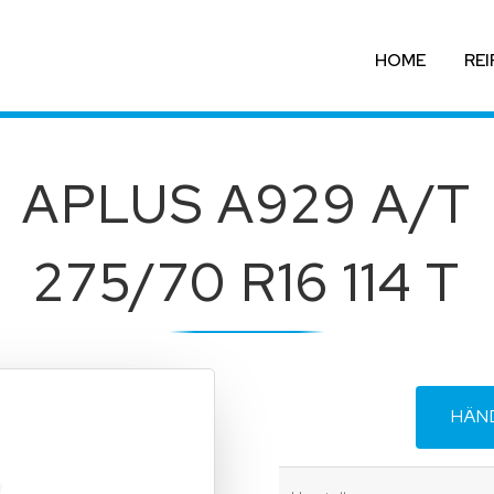
HOME
REI
APLUS A929 A/T
275/70 R16 114 T
HÄN