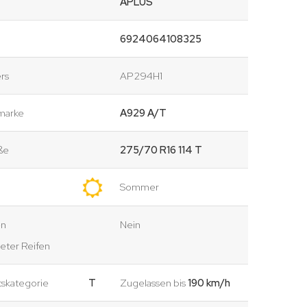
APLUS
6924064108325
rs
AP294H1
marke
A929 A/T
ße
275/70 R16 114 T
Sommer
en
Nein
eter Reifen
tskategorie
T
Zugelassen bis
190 km/h