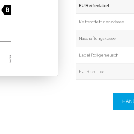
EU Reifenlabel
Kraftstoffeffizienzklasse
Nasshaftungsklasse
Label Rollgeraeusch
EU-Richtlinie
HÄN