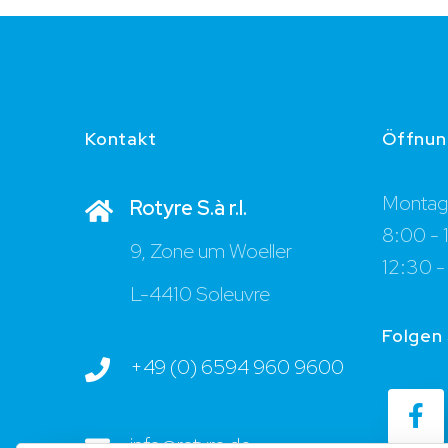
Kontakt
Öffnun
Montag 
Rotyre S.à r.l.
8:00 - 
9, Zone um Woeller
12:30 -
L-4410 Soleuvre
Folgen 
+49 (0) 6594 960 9600
info@rotyre.de