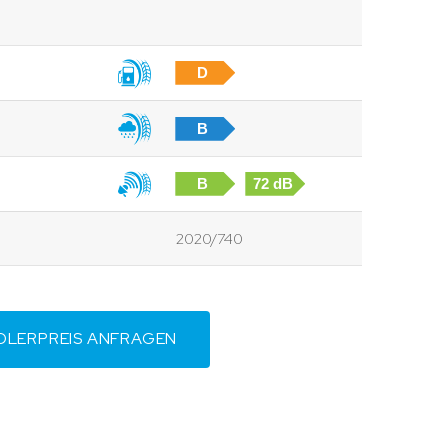
D
B
B
72 dB
2020/740
DLERPREIS ANFRAGEN