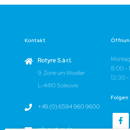
Kontakt
Öffnun
Montag 
Rotyre S.à r.l.
8:00 - 
9, Zone um Woeller
12:30 -
L-4410 Soleuvre
Folgen 
+49 (0) 6594 960 9600
info@rotyre.de