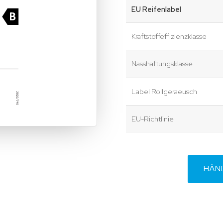
EU Reifenlabel
Kraftstoffeffizienzklasse
Nasshaftungsklasse
Label Rollgeraeusch
EU-Richtlinie
HÄN