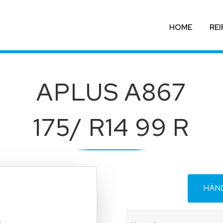
HOME
REI
APLUS A867
175/ R14 99 R
HÄN