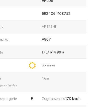
APLUS
6924064108752
rs
AP873H1
marke
A867
ße
175/ R14 99 R
Sommer
en
Nein
eter Reifen
tskategorie
R
Zugelassen bis
170 km/h