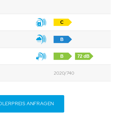
C
B
B
72 dB
2020/740
DLERPREIS ANFRAGEN