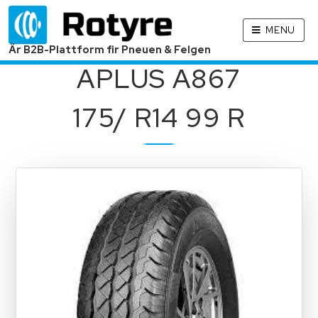
MENU
Är B2B-Plattform fir Pneuen & Felgen
APLUS A867
175/ R14 99 R