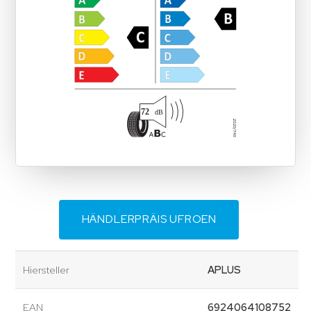
HÄNDLERPRÄIS UFROEN
Hiersteller
APLUS
EAN
6924064108752