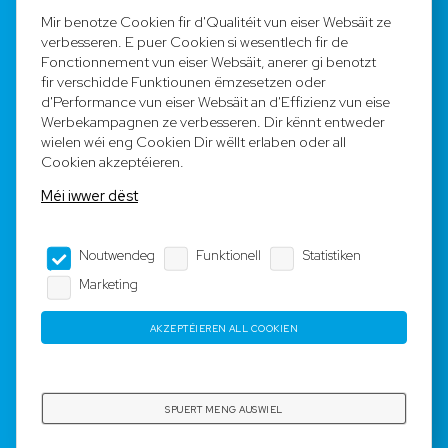
FAQ
Mir benotze Cookien fir d'Qualitéit vun eiser Websäit ze
verbesseren. E puer Cookien si wesentlech fir de
Registréieren
Fonctionnement vun eiser Websäit, anerer gi benotzt
fir verschidde Funktiounen ëmzesetzen oder
Equipe
d'Performance vun eiser Websäit an d'Effizienz vun eise
Werbekampagnen ze verbesseren. Dir kënnt entweder
wielen wéi eng Cookien Dir wëllt erlaben oder all
Legal Notice
Cookien akzeptéieren.
Méi iwwer dëst
AGB
Noutwendeg
Funktionell
Statistiken
Impressum
Marketing
Dateschutz
AKZEPTÉIEREN ALL COOKIEN
Copyright © 2023-2025 by Rotyre S.à r.l. -
Webdesign by
3W.LU
SPUERT MENG AUSWIEL