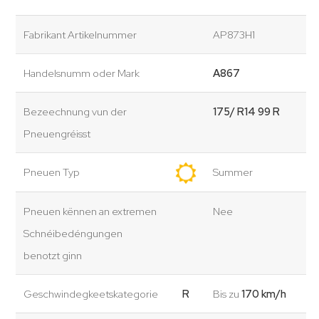
Fabrikant Artikelnummer
AP873H1
Handelsnumm oder Mark
A867
Bezeechnung vun der
175/ R14 99 R
Pneuengréisst
Pneuen Typ
Summer
Pneuen kënnen an extremen
Nee
Schnéibedéngungen
benotzt ginn
Geschwindegkeetskategorie
R
Bis zu
170 km/h