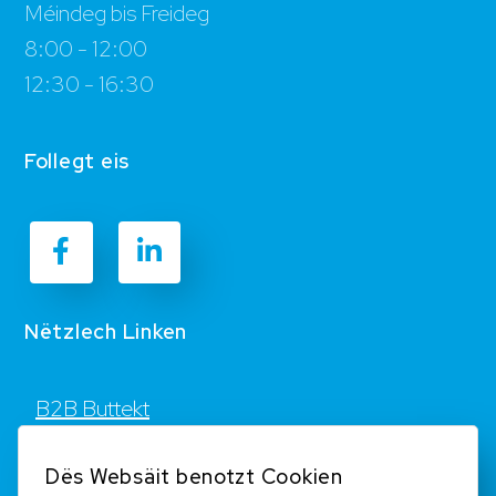
Méindeg bis Freideg
8:00 - 12:00
12:30 - 16:30
Follegt eis
Nëtzlech Linken
B2B Buttekt
Kontakt
Dës Websäit benotzt Cookien