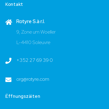
Kontakt
Rotyre S.à r.l.
9, Zone um Woeller
L-4410 Soleuvre
+352 27 69 39 0
org@rotyre.com
Ëffnungszäiten