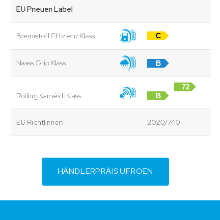
EU Pneuen Label
Brennstoff Effizienz Klass
C
Naass Grip Klass
B
72
Rolling Kaméidi Klass
B
dB
EU Richtlinnen
2020/740
HÄNDLERPRÄIS UFROEN