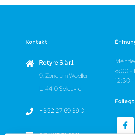
Kontakt
Ëffnun
Méindeg
Rotyre S.à r.l.
8:00 - 
9, Zone um Woeller
12:30 -
L-4410 Soleuvre
Follegt
+352 27 69 39 0
org@rotyre.com