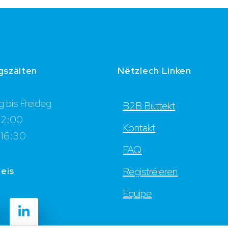
gszäiten
Nëtzlech Linken
 bis Freideg
B2B Buttekt
12:00
Kontakt
 16:30
FAQ
 eis
Registréieren
Equipe