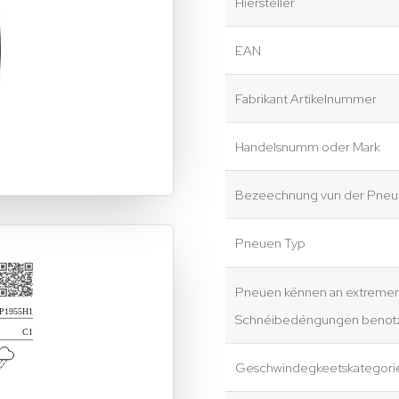
Hiersteller
EAN
Fabrikant Artikelnummer
Handelsnumm oder Mark
Bezeechnung vun der Pneue
Pneuen Typ
Pneuen kënnen an extreme
Schnéibedéngungen benotz
Geschwindegkeetskategori