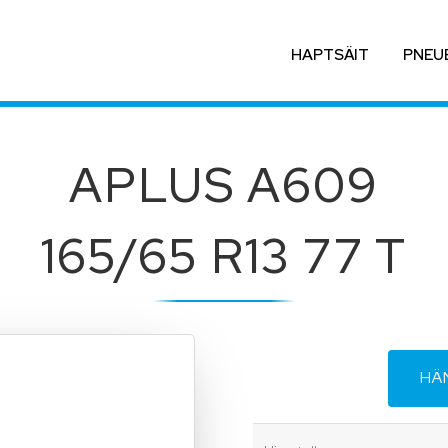
HAPTSÄIT
PNEU
APLUS A609
165/65 R13 77 T
HÄ