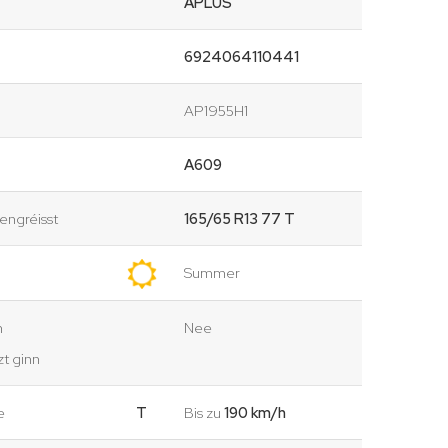
APLUS
6924064110441
AP1955H1
A609
ngréisst
165/65 R13 77 T
Summer
n
Nee
t ginn
e
T
Bis zu
190 km/h