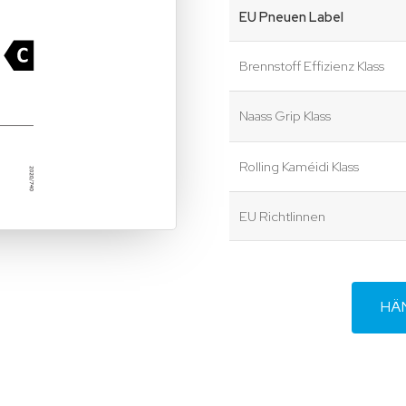
EU Pneuen Label
Brennstoff Effizienz Klass
Naass Grip Klass
Rolling Kaméidi Klass
EU Richtlinnen
HÄ