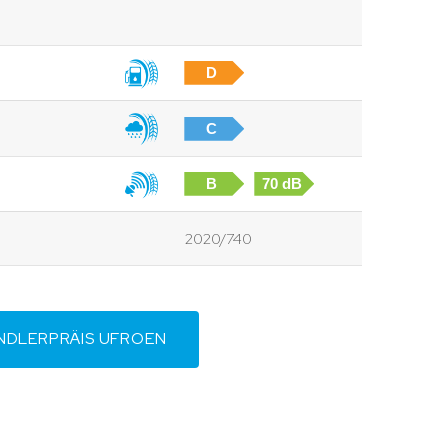
D
C
B
70 dB
2020/740
NDLERPRÄIS UFROEN