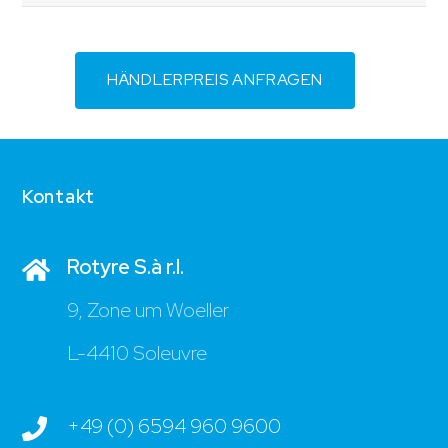
HÄNDLERPREIS ANFRAGEN
Kontakt
Rotyre S.à r.l.
9, Zone um Woeller
L-4410 Soleuvre
+49 (0) 6594 960 9600