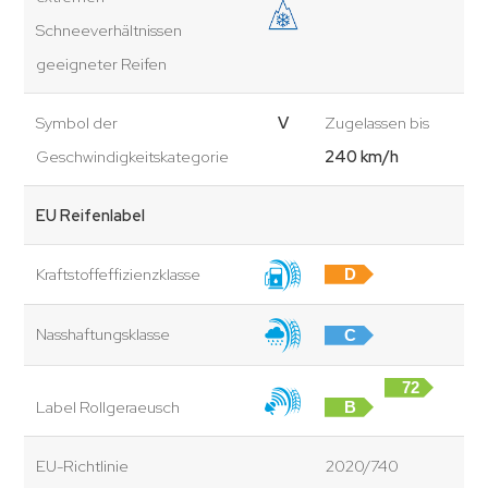
Schneeverhältnissen
geeigneter Reifen
Symbol der
V
Zugelassen bis
Geschwindigkeitskategorie
240 km/h
EU Reifenlabel
Kraftstoffeffizienzklasse
D
Nasshaftungsklasse
C
72
Label Rollgeraeusch
B
dB
EU-Richtlinie
2020/740