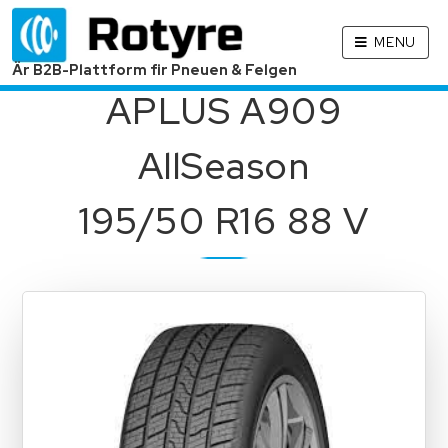
MENU
Är B2B-Plattform fir Pneuen & Felgen
APLUS A909
AllSeason
195/50 R16 88 V