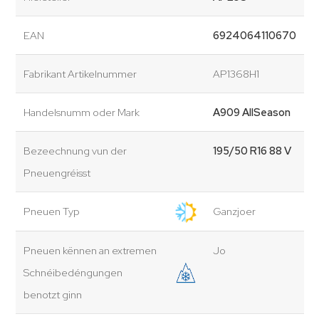
EAN
6924064110670
Fabrikant Artikelnummer
AP1368H1
Handelsnumm oder Mark
A909 AllSeason
Bezeechnung vun der
195/50 R16 88 V
Pneuengréisst
Pneuen Typ
Ganzjoer
Pneuen kënnen an extremen
Jo
Schnéibedéngungen
benotzt ginn