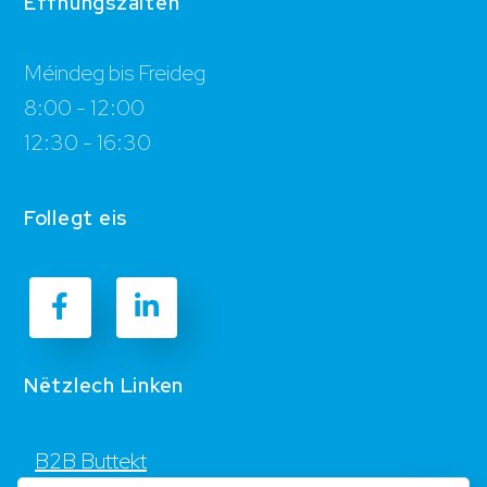
Ëffnungszäiten
Méindeg bis Freideg
8:00 - 12:00
12:30 - 16:30
Follegt eis
Nëtzlech Linken
B2B Buttekt