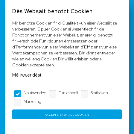
Kontakt
Dës Websäit benotzt Cookien
FAQ
Mir benotze Cookien fir d'Qualitéit vun eiser Websäit ze
verbesseren. E puer Cookien si wesentlech fir de
Registréieren
Fonctionnement vun eiser Websäit, anerer gi benotzt
fir verschidde Funktiounen ëmzesetzen oder
Equipe
d'Performance vun eiser Websäit an d'Effizienz vun eise
Werbekampagnen ze verbesseren. Dir kënnt entweder
wielen wéi eng Cookien Dir wëllt erlaben oder all
Legal Notice
Cookien akzeptéieren.
Méi iwwer dëst
AGB
Noutwendeg
Funktionell
Statistiken
Impressum
Marketing
Dateschutz
AKZEPTÉIEREN ALL COOKIEN
Copyright © 2023-2025 by Rotyre S.à r.l. -