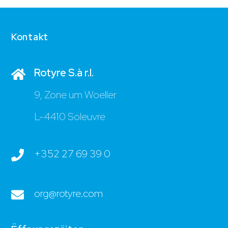
Kontakt
Rotyre S.à r.l.
9, Zone um Woeller
L-4410 Soleuvre
+352 27 69 39 0
org@rotyre.com