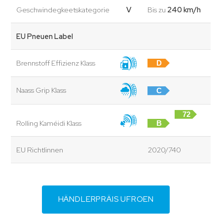
Geschwindegkeetskategorie
V
Bis zu
240 km/h
EU Pneuen Label
Brennstoff Effizienz Klass
D
Naass Grip Klass
C
72
Rolling Kaméidi Klass
B
dB
EU Richtlinnen
2020/740
HÄNDLERPRÄIS UFROEN