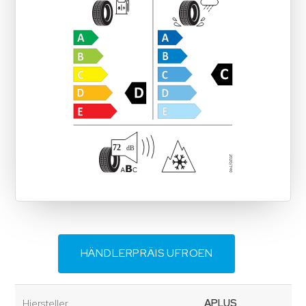
HÄNDLERPRÄIS UFROEN
Hiersteller
APLUS