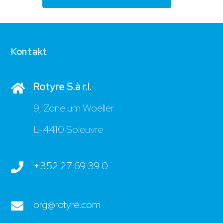
Kontakt
Rotyre S.à r.l.
9, Zone um Woeller
L-4410 Soleuvre
+352 27 69 39 0
org@rotyre.com