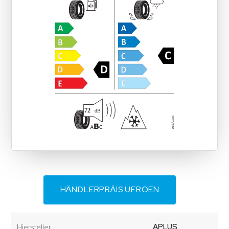
HÄNDLERPRÄIS UFROEN
Hiersteller
APLUS