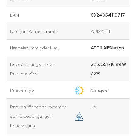
EAN
6924064110717
Fabrikant Artikelnummer
AP1372H1
Handelsnumm oder Mark
A909 AllSeason
Bezeechnung vun der
225/55 R16 99 W
Pneuengréisst
/ ZR
Pneuen Typ
Ganzjoer
Pneuen kënnen an extremen
Jo
Schnéibedéngungen
benotzt ginn