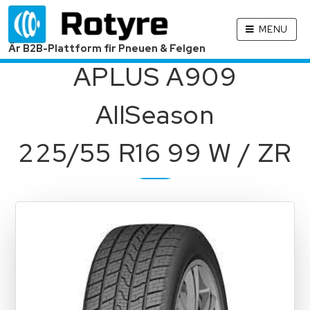
MENU
Är B2B-Plattform fir Pneuen & Felgen
APLUS A909
AllSeason
225/55 R16 99 W / ZR