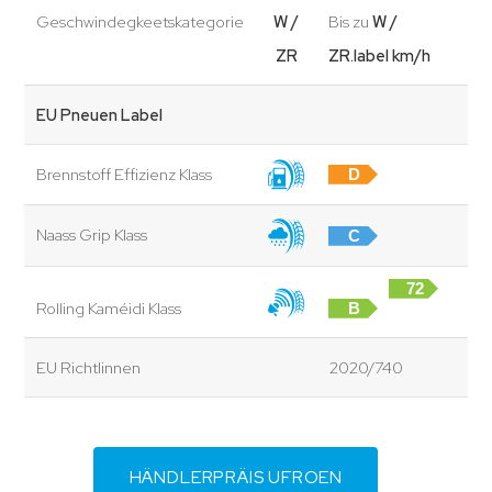
Geschwindegkeetskategorie
W /
Bis zu
W /
ZR
ZR.label km/h
EU Pneuen Label
Brennstoff Effizienz Klass
D
Naass Grip Klass
C
72
Rolling Kaméidi Klass
B
dB
EU Richtlinnen
2020/740
HÄNDLERPRÄIS UFROEN