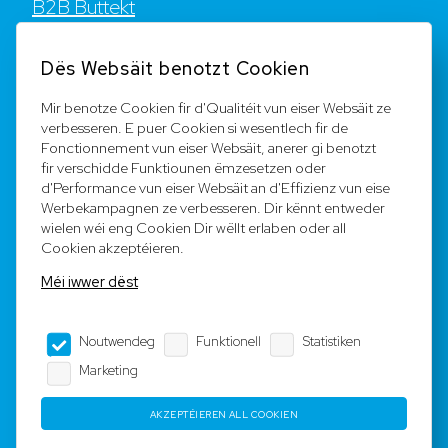
B2B Buttekt
Kontakt
Dës Websäit benotzt Cookien
FAQ
Mir benotze Cookien fir d'Qualitéit vun eiser Websäit ze
verbesseren. E puer Cookien si wesentlech fir de
Registréieren
Fonctionnement vun eiser Websäit, anerer gi benotzt
fir verschidde Funktiounen ëmzesetzen oder
Equipe
d'Performance vun eiser Websäit an d'Effizienz vun eise
Werbekampagnen ze verbesseren. Dir kënnt entweder
wielen wéi eng Cookien Dir wëllt erlaben oder all
Legal Notice
Cookien akzeptéieren.
Méi iwwer dëst
AGB
Noutwendeg
Funktionell
Statistiken
Impressum
Marketing
Dateschutz
AKZEPTÉIEREN ALL COOKIEN