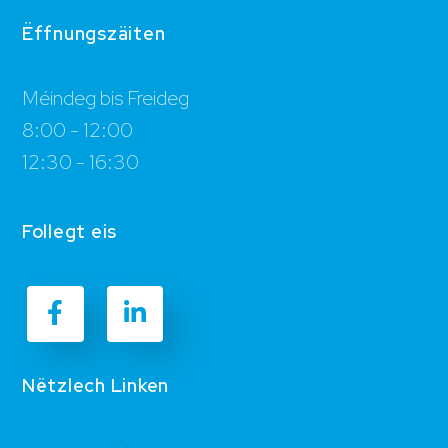
Ëffnungszäiten
Méindeg bis Freideg
8:00 - 12:00
12:30 - 16:30
Follegt eis
Nëtzlech Linken