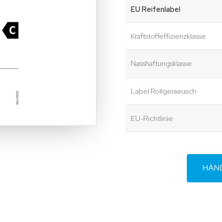
EU Reifenlabel
Kraftstoffeffizienzklasse
Nasshaftungsklasse
Label Rollgeraeusch
EU-Richtlinie
HÄN