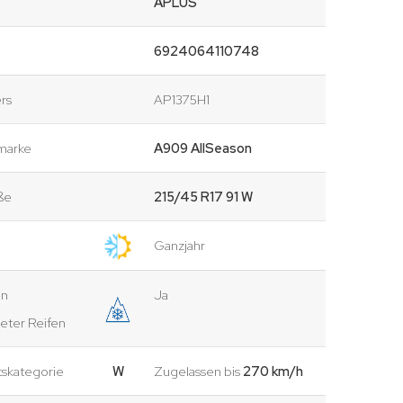
APLUS
6924064110748
rs
AP1375H1
marke
A909 AllSeason
ße
215/45 R17 91 W
Ganzjahr
en
Ja
eter Reifen
tskategorie
W
Zugelassen bis
270 km/h