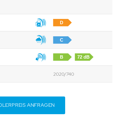
D
C
B
72 dB
2020/740
DLERPREIS ANFRAGEN