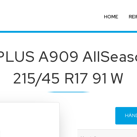
HOME
REI
PLUS A909 AllSeas
215/45 R17 91 W
HÄN