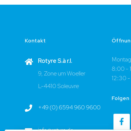
Kontakt
Öffnun
Montag 
Rotyre S.à r.l.
8:00 - 
9, Zone um Woeller
12:30 -
L-4410 Soleuvre
Folgen 
+49 (0) 6594 960 9600
info@rotyre.de