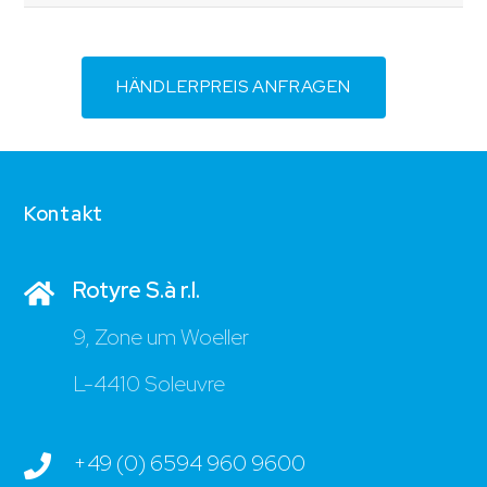
HÄNDLERPREIS ANFRAGEN
Kontakt
Rotyre S.à r.l.
9, Zone um Woeller
L-4410 Soleuvre
+49 (0) 6594 960 9600