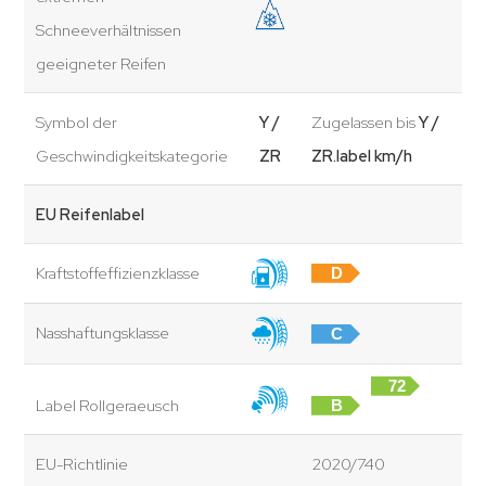
Schneeverhältnissen
geeigneter Reifen
Symbol der
Y /
Zugelassen bis
Y /
Geschwindigkeitskategorie
ZR
ZR.label km/h
EU Reifenlabel
Kraftstoffeffizienzklasse
D
Nasshaftungsklasse
C
72
Label Rollgeraeusch
B
dB
EU-Richtlinie
2020/740