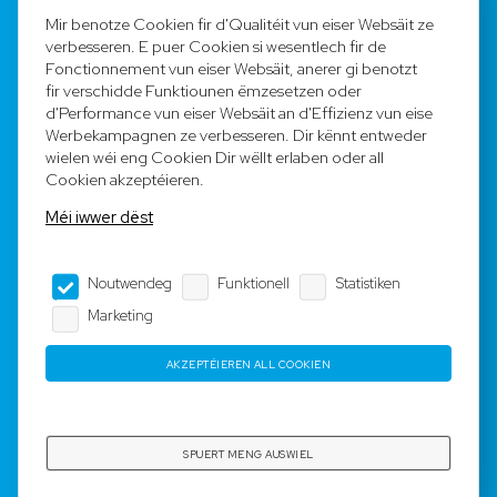
FAQ
Mir benotze Cookien fir d'Qualitéit vun eiser Websäit ze
verbesseren. E puer Cookien si wesentlech fir de
Registréieren
Fonctionnement vun eiser Websäit, anerer gi benotzt
fir verschidde Funktiounen ëmzesetzen oder
Equipe
d'Performance vun eiser Websäit an d'Effizienz vun eise
Werbekampagnen ze verbesseren. Dir kënnt entweder
wielen wéi eng Cookien Dir wëllt erlaben oder all
Legal Notice
Cookien akzeptéieren.
Méi iwwer dëst
AGB
Noutwendeg
Funktionell
Statistiken
Impressum
Marketing
Dateschutz
AKZEPTÉIEREN ALL COOKIEN
Copyright © 2023-2025 by Rotyre S.à r.l. -
Webdesign by
3W.LU
SPUERT MENG AUSWIEL