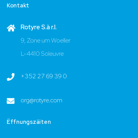
Kontakt
Rotyre S.à r.l.
9, Zone um Woeller
L-4410 Soleuvre
+352 27 69 39 0
org@rotyre.com
Ëffnungszäiten