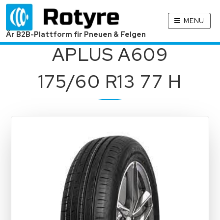
MENU
Är B2B-Plattform fir Pneuen & Felgen
APLUS A609
175/60 R13 77 H