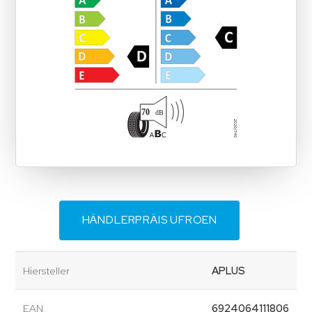
HÄNDLERPRÄIS UFROEN
Hiersteller
APLUS
EAN
6924064111806