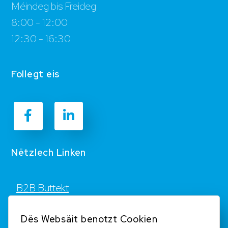
Méindeg bis Freideg
8:00 - 12:00
12:30 - 16:30
Follegt eis
Nëtzlech Linken
B2B Buttekt
Kontakt
Dës Websäit benotzt Cookien