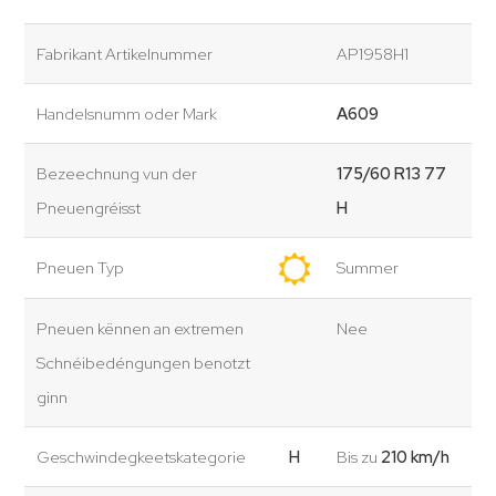
Fabrikant Artikelnummer
AP1958H1
Handelsnumm oder Mark
A609
Bezeechnung vun der
175/60 R13 77
Pneuengréisst
H
Pneuen Typ
Summer
Pneuen kënnen an extremen
Nee
Schnéibedéngungen benotzt
ginn
Geschwindegkeetskategorie
H
Bis zu
210 km/h