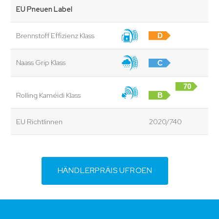
EU Pneuen Label
Brennstoff Effizienz Klass
D
Naass Grip Klass
C
70
Rolling Kaméidi Klass
B
dB
EU Richtlinnen
2020/740
HÄNDLERPRÄIS UFROEN