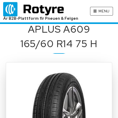
MENU
Är B2B-Plattform fir Pneuen & Felgen
APLUS A609
165/60 R14 75 H