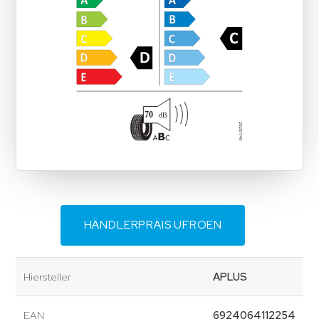
HÄNDLERPRÄIS UFROEN
Hiersteller
APLUS
EAN
6924064112254