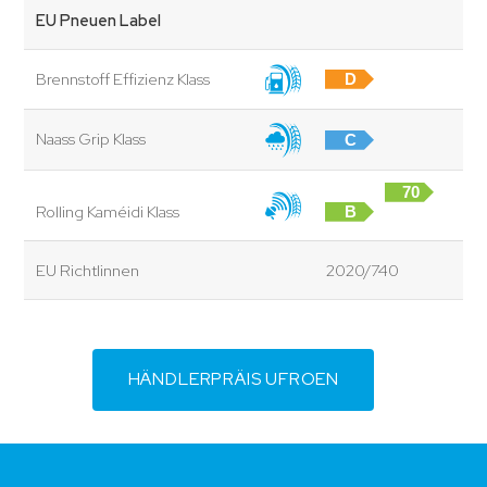
EU Pneuen Label
Brennstoff Effizienz Klass
D
Naass Grip Klass
C
70
Rolling Kaméidi Klass
B
dB
EU Richtlinnen
2020/740
HÄNDLERPRÄIS UFROEN