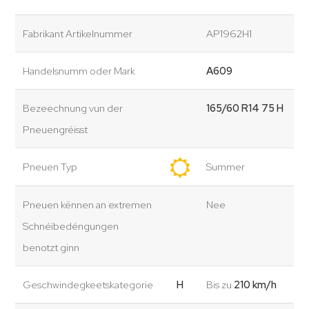
Fabrikant Artikelnummer
AP1962H1
Handelsnumm oder Mark
A609
Bezeechnung vun der
165/60 R14 75 H
Pneuengréisst
Pneuen Typ
Summer
Pneuen kënnen an extremen
Nee
Schnéibedéngungen
benotzt ginn
Geschwindegkeetskategorie
H
Bis zu
210 km/h