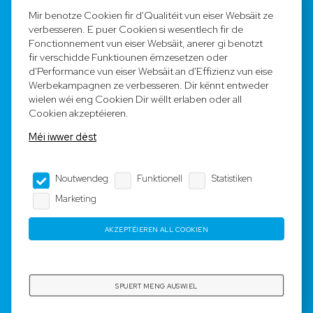
FAQ
Mir benotze Cookien fir d'Qualitéit vun eiser Websäit ze
verbesseren. E puer Cookien si wesentlech fir de
Registréieren
Fonctionnement vun eiser Websäit, anerer gi benotzt
fir verschidde Funktiounen ëmzesetzen oder
Equipe
d'Performance vun eiser Websäit an d'Effizienz vun eise
Werbekampagnen ze verbesseren. Dir kënnt entweder
wielen wéi eng Cookien Dir wëllt erlaben oder all
Legal Notice
Cookien akzeptéieren.
Méi iwwer dëst
AGB
Noutwendeg
Funktionell
Statistiken
Impressum
Marketing
Dateschutz
AKZEPTÉIEREN ALL COOKIEN
Copyright © 2023-2025 by Rotyre S.à r.l. -
Webdesign by
3W.LU
SPUERT MENG AUSWIEL