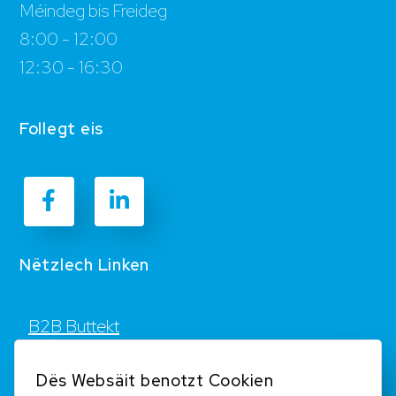
Méindeg bis Freideg
8:00 - 12:00
12:30 - 16:30
Follegt eis
Nëtzlech Linken
B2B Buttekt
Kontakt
Dës Websäit benotzt Cookien