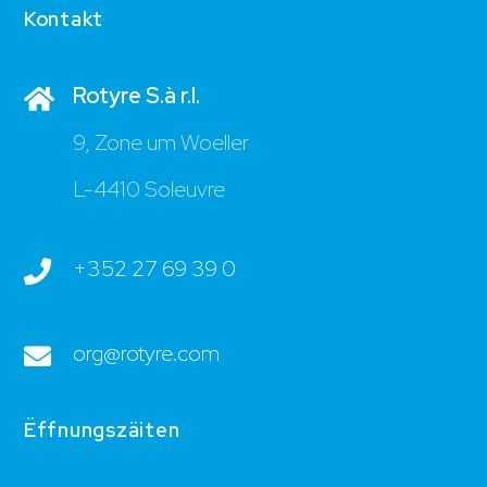
Kontakt
Rotyre S.à r.l.
9, Zone um Woeller
L-4410 Soleuvre
+352 27 69 39 0
org@rotyre.com
Ëffnungszäiten