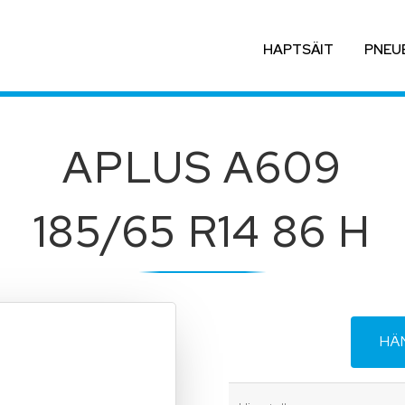
HAPTSÄIT
PNEU
APLUS A609
185/65 R14 86 H
HÄ