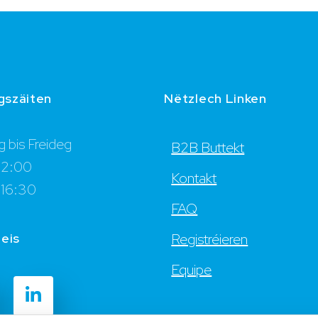
gszäiten
Nëtzlech Linken
 bis Freideg
B2B Buttekt
12:00
Kontakt
 16:30
FAQ
 eis
Registréieren
Equipe