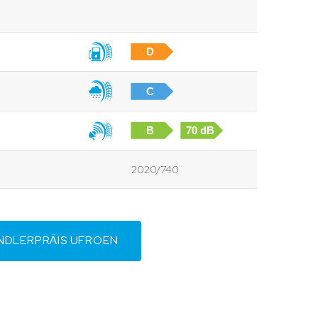
D
C
B
70 dB
2020/740
NDLERPRÄIS UFROEN