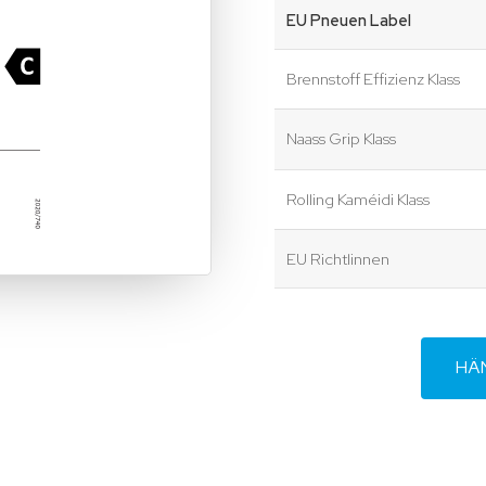
EU Pneuen Label
Brennstoff Effizienz Klass
Naass Grip Klass
Rolling Kaméidi Klass
EU Richtlinnen
HÄ