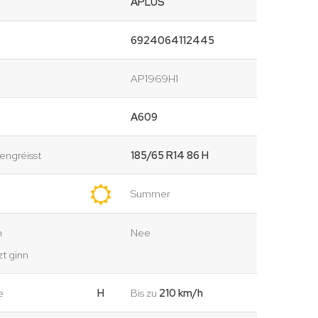
APLUS
6924064112445
AP1969H1
A609
ngréisst
185/65 R14 86 H
Summer
n
Nee
t ginn
e
H
Bis zu
210 km/h