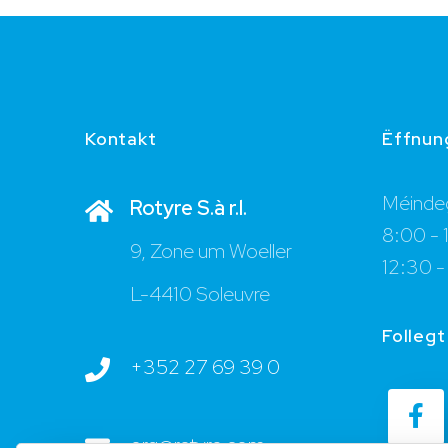
Kontakt
Ëffnun
Méindeg
Rotyre S.à r.l.
8:00 - 
9, Zone um Woeller
12:30 -
L-4410 Soleuvre
Follegt
+352 27 69 39 0
org@rotyre.com