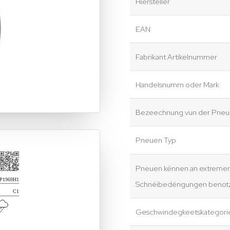
Hiersteller
EAN
Fabrikant Artikelnummer
Handelsnumm oder Mark
Bezeechnung vun der Pneue
Pneuen Typ
Pneuen kënnen an extreme
Schnéibedéngungen benotz
Geschwindegkeetskategori