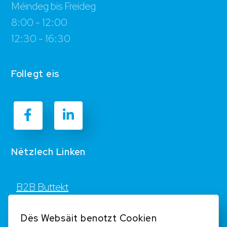
Méindeg bis Freideg
8:00 - 12:00
12:30 - 16:30
Follegt eis
Nëtzlech Linken
B2B Buttekt
Kontakt
Dës Websäit benotzt Cookien