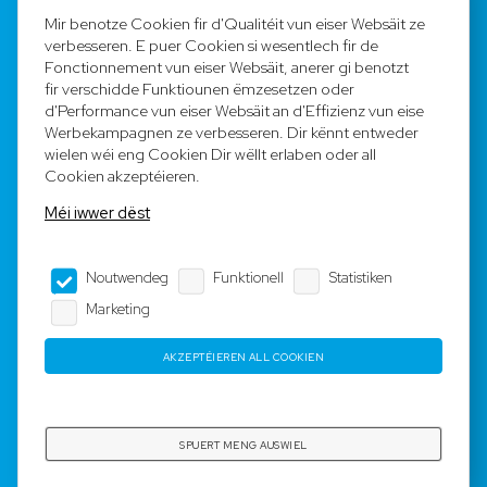
FAQ
Mir benotze Cookien fir d'Qualitéit vun eiser Websäit ze
verbesseren. E puer Cookien si wesentlech fir de
Registréieren
Fonctionnement vun eiser Websäit, anerer gi benotzt
fir verschidde Funktiounen ëmzesetzen oder
Equipe
d'Performance vun eiser Websäit an d'Effizienz vun eise
Werbekampagnen ze verbesseren. Dir kënnt entweder
wielen wéi eng Cookien Dir wëllt erlaben oder all
Legal Notice
Cookien akzeptéieren.
Méi iwwer dëst
AGB
Noutwendeg
Funktionell
Statistiken
Impressum
Marketing
Dateschutz
AKZEPTÉIEREN ALL COOKIEN
Copyright © 2023-2025 by Rotyre S.à r.l. -
Webdesign by
3W.LU
SPUERT MENG AUSWIEL