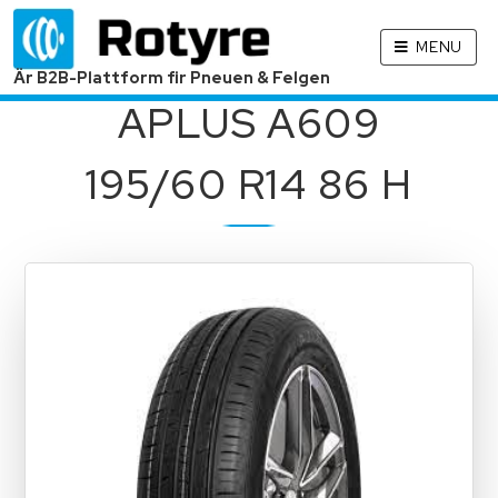
MENU
Är B2B-Plattform fir Pneuen & Felgen
APLUS A609
195/60 R14 86 H