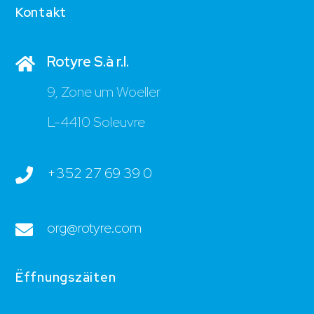
Kontakt
Rotyre S.à r.l.
9, Zone um Woeller
L-4410 Soleuvre
+352 27 69 39 0
org@rotyre.com
Ëffnungszäiten