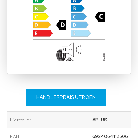
HÄNDLERPRÄIS UFROEN
Hiersteller
APLUS
EAN
6924064112506