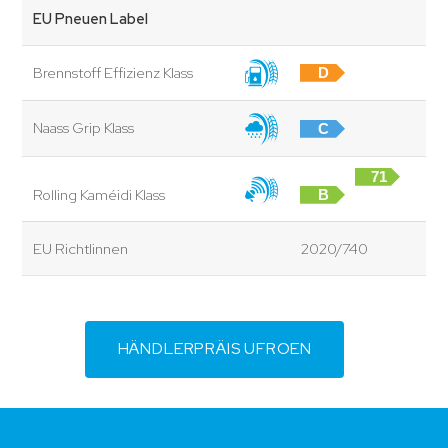
EU Pneuen Label
Brennstoff Effizienz Klass
D
Naass Grip Klass
C
71
Rolling Kaméidi Klass
B
dB
EU Richtlinnen
2020/740
HÄNDLERPRÄIS UFROEN