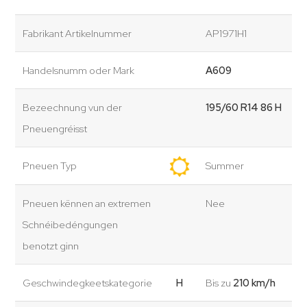
Fabrikant Artikelnummer
AP1971H1
Handelsnumm oder Mark
A609
Bezeechnung vun der
195/60 R14 86 H
Pneuengréisst
Pneuen Typ
Summer
Pneuen kënnen an extremen
Nee
Schnéibedéngungen
benotzt ginn
Geschwindegkeetskategorie
H
Bis zu
210 km/h