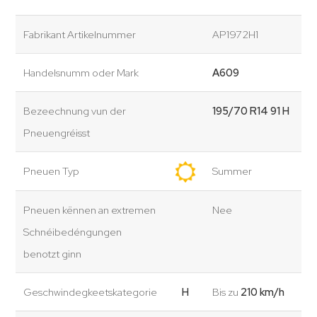
Fabrikant Artikelnummer
AP1972H1
Handelsnumm oder Mark
A609
Bezeechnung vun der
195/70 R14 91 H
Pneuengréisst
Pneuen Typ
Summer
Pneuen kënnen an extremen
Nee
Schnéibedéngungen
benotzt ginn
Geschwindegkeetskategorie
H
Bis zu
210 km/h