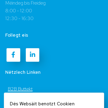
Méindeg bis Freideg
8:00 - 12:00
12:30 - 16:30
Follegt eis
Nëtzlech Linken
B2B Buttekt
Kontakt
Dës Websäit benotzt Cookien