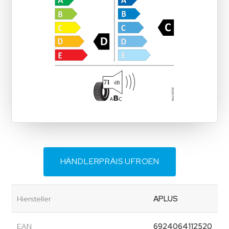
HÄNDLERPRÄIS UFROEN
Hiersteller
APLUS
EAN
6924064112520