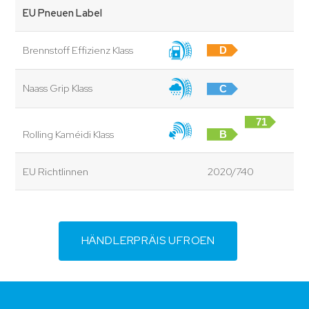
EU Pneuen Label
Brennstoff Effizienz Klass
D
Naass Grip Klass
C
71
Rolling Kaméidi Klass
B
dB
EU Richtlinnen
2020/740
HÄNDLERPRÄIS UFROEN