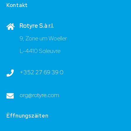
Kontakt
Rotyre S.à r.l.
9, Zone um Woeller
L-4410 Soleuvre
+352 27 69 39 0
org@rotyre.com
Ëffnungszäiten