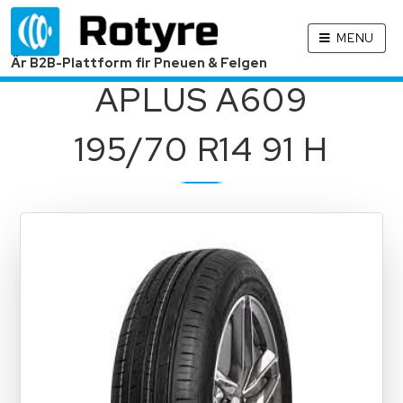
MENU
Är B2B-Plattform fir Pneuen & Felgen
APLUS A609
195/70 R14 91 H