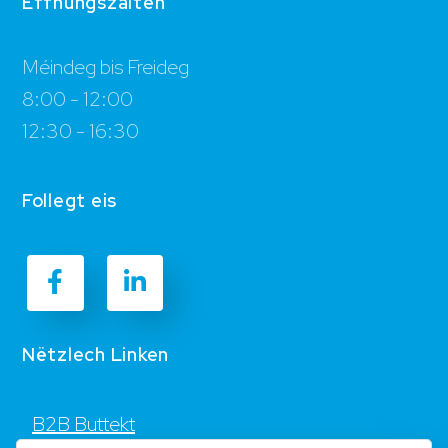
Ëffnungszäiten
Méindeg bis Freideg
8:00 - 12:00
12:30 - 16:30
Follegt eis
Nëtzlech Linken
B2B Buttekt