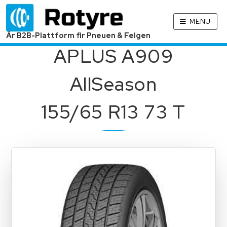
MENU
Är B2B-Plattform fir Pneuen & Felgen
APLUS A909
AllSeason
155/65 R13 73 T