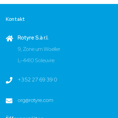
Kontakt
Rotyre S.à r.l.
9, Zone um Woeller
L-4410 Soleuvre
+352 27 69 39 0
org@rotyre.com