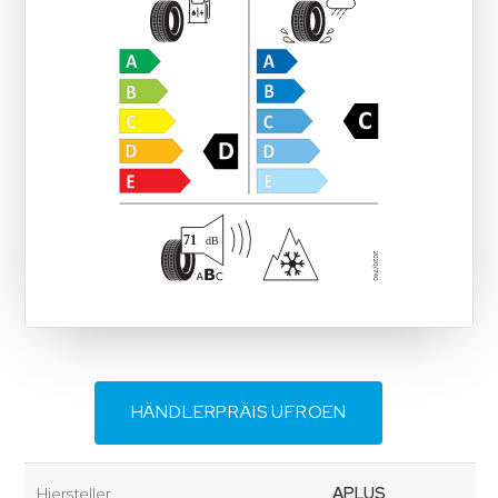
HÄNDLERPRÄIS UFROEN
Hiersteller
APLUS