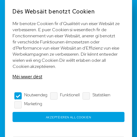
Kontakt
Dës Websäit benotzt Cookien
FAQ
Mir benotze Cookien fir d'Qualitéit vun eiser Websäit ze
verbesseren. E puer Cookien si wesentlech fir de
Registréieren
Fonctionnement vun eiser Websäit, anerer gi benotzt
fir verschidde Funktiounen ëmzesetzen oder
Equipe
d'Performance vun eiser Websäit an d'Effizienz vun eise
Werbekampagnen ze verbesseren. Dir kënnt entweder
wielen wéi eng Cookien Dir wëllt erlaben oder all
Legal Notice
Cookien akzeptéieren.
Méi iwwer dëst
AGB
Noutwendeg
Funktionell
Statistiken
Impressum
Marketing
Dateschutz
AKZEPTÉIEREN ALL COOKIEN
Copyright © 2023-2025 by Rotyre S.à r.l. -