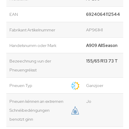
EAN
6924064112544
Fabrikant Artikelnummer
AP961H1
Handelsnumm oder Mark
A909 AllSeason
Bezeechnung vun der
155/65 R13 73 T
Pneuengréisst
Pneuen Typ
Ganzjoer
Pneuen kënnen an extremen
Jo
Schnéibedéngungen
benotzt ginn