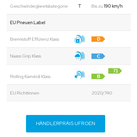
Geschwindegkeetskategorie
T
Bis zu
190 km/h
EU Pneuen Label
Brennstoff Effizienz Klass
D
Naass Grip Klass
C
71
Rolling Kaméidi Klass
B
dB
EU Richtlinnen
2020/740
HÄNDLERPRÄIS UFROEN