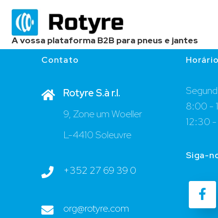
A vossa plataforma B2B para pneus e jantes
Contato
Horári
Segunda
Rotyre S.à r.l.
8:00 - 
9, Zone um Woeller
12:30 -
L-4410 Soleuvre
Siga-n
+352 27 69 39 0
org@rotyre.com