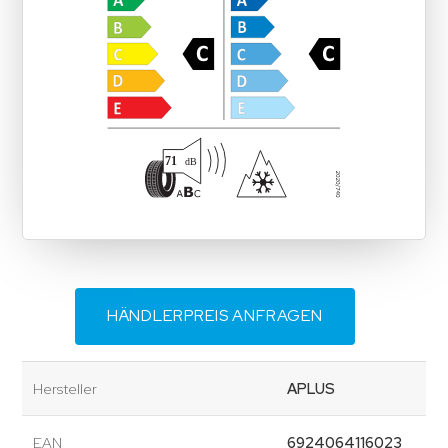
HÄNDLERPREIS ANFRAGEN
Hersteller
APLUS
EAN
6924064116023