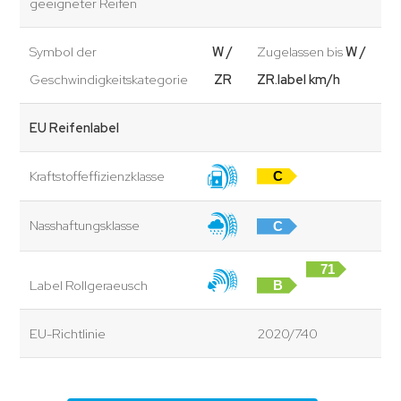
geeigneter Reifen
Symbol der
W /
Zugelassen bis
W /
Geschwindigkeitskategorie
ZR
ZR.label km/h
EU Reifenlabel
Kraftstoffeffizienzklasse
C
Nasshaftungsklasse
C
71
Label Rollgeraeusch
B
dB
EU-Richtlinie
2020/740