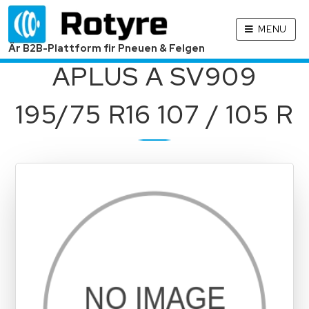
MENU
Är B2B-Plattform fir Pneuen & Felgen
APLUS A SV909
195/75 R16 107 / 105 R