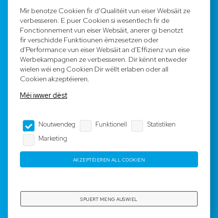
FAQ
Mir benotze Cookien fir d'Qualitéit vun eiser Websäit ze
verbesseren. E puer Cookien si wesentlech fir de
Registréieren
Fonctionnement vun eiser Websäit, anerer gi benotzt
fir verschidde Funktiounen ëmzesetzen oder
Equipe
d'Performance vun eiser Websäit an d'Effizienz vun eise
Werbekampagnen ze verbesseren. Dir kënnt entweder
wielen wéi eng Cookien Dir wëllt erlaben oder all
Legal Notice
Cookien akzeptéieren.
Méi iwwer dëst
AGB
Noutwendeg
Funktionell
Statistiken
Impressum
Marketing
Dateschutz
AKZEPTÉIEREN ALL COOKIEN
Copyright © 2023-2025 by Rotyre S.à r.l. -
Webdesign by
3W.LU
SPUERT MENG AUSWIEL