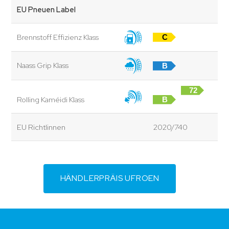
EU Pneuen Label
Brennstoff Effizienz Klass
C
Naass Grip Klass
B
72
Rolling Kaméidi Klass
B
dB
EU Richtlinnen
2020/740
HÄNDLERPRÄIS UFROEN