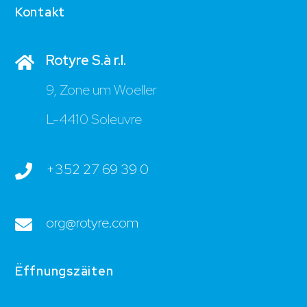
Kontakt
Rotyre S.à r.l.
9, Zone um Woeller
L-4410 Soleuvre
+352 27 69 39 0
org@rotyre.com
Ëffnungszäiten