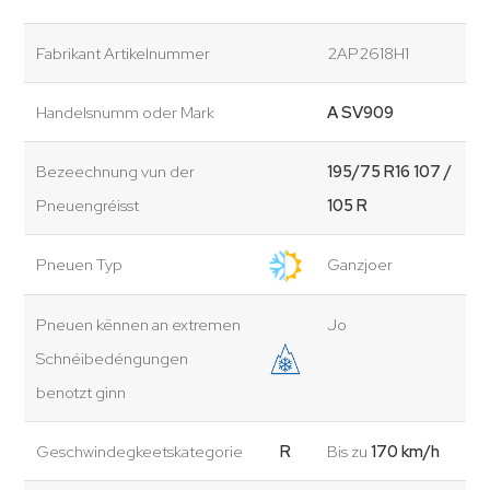
Fabrikant Artikelnummer
2AP2618H1
Handelsnumm oder Mark
A SV909
Bezeechnung vun der
195/75 R16 107 /
Pneuengréisst
105 R
Pneuen Typ
Ganzjoer
Pneuen kënnen an extremen
Jo
Schnéibedéngungen
benotzt ginn
Geschwindegkeetskategorie
R
Bis zu
170 km/h