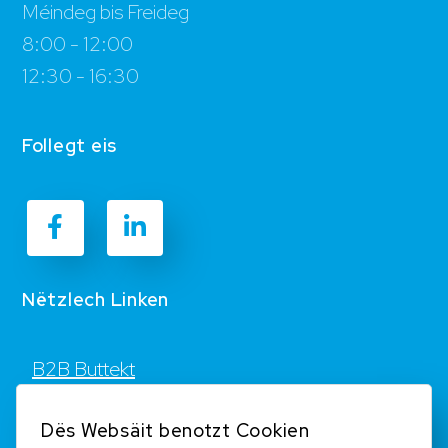
Méindeg bis Freideg
8:00 - 12:00
12:30 - 16:30
Follegt eis
Nëtzlech Linken
B2B Buttekt
Kontakt
Dës Websäit benotzt Cookien