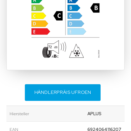
HÄNDLERPRÄIS UFROEN
Hiersteller
APLUS
EAN
6924064116207