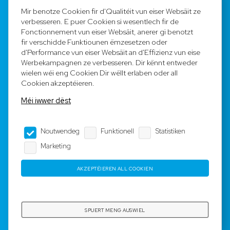
FAQ
Mir benotze Cookien fir d'Qualitéit vun eiser Websäit ze
verbesseren. E puer Cookien si wesentlech fir de
Registréieren
Fonctionnement vun eiser Websäit, anerer gi benotzt
fir verschidde Funktiounen ëmzesetzen oder
Equipe
d'Performance vun eiser Websäit an d'Effizienz vun eise
Werbekampagnen ze verbesseren. Dir kënnt entweder
wielen wéi eng Cookien Dir wëllt erlaben oder all
Legal Notice
Cookien akzeptéieren.
Méi iwwer dëst
AGB
Noutwendeg
Funktionell
Statistiken
Impressum
Marketing
Dateschutz
AKZEPTÉIEREN ALL COOKIEN
Copyright © 2023-2025 by Rotyre S.à r.l. -
Webdesign by
3W.LU
SPUERT MENG AUSWIEL