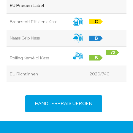
EU Pneuen Label
Brennstoff Effizienz Klass
C
Naass Grip Klass
B
72
Rolling Kaméidi Klass
B
dB
EU Richtlinnen
2020/740
HÄNDLERPRÄIS UFROEN