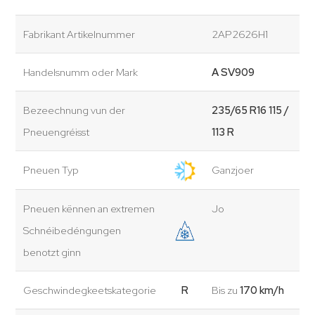
Fabrikant Artikelnummer
2AP2626H1
Handelsnumm oder Mark
A SV909
Bezeechnung vun der
235/65 R16 115 /
Pneuengréisst
113 R
Pneuen Typ
Ganzjoer
Pneuen kënnen an extremen
Jo
Schnéibedéngungen
benotzt ginn
Geschwindegkeetskategorie
R
Bis zu
170 km/h