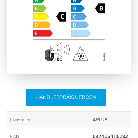
HÄNDLERPRÄIS UFROEN
Hiersteller
APLUS
EAN
6924064116283