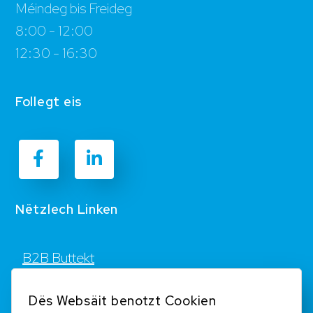
Méindeg bis Freideg
8:00 - 12:00
12:30 - 16:30
Follegt eis
Nëtzlech Linken
B2B Buttekt
Kontakt
Dës Websäit benotzt Cookien