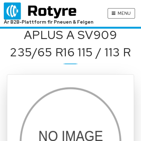
MENU
Är B2B-Plattform fir Pneuen & Felgen
APLUS A SV909
235/65 R16 115 / 113 R