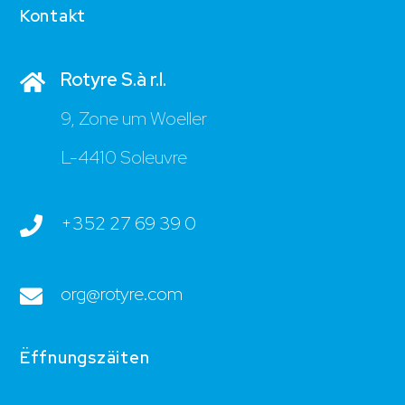
Kontakt
Rotyre S.à r.l.
9, Zone um Woeller
L-4410 Soleuvre
+352 27 69 39 0
org@rotyre.com
Ëffnungszäiten