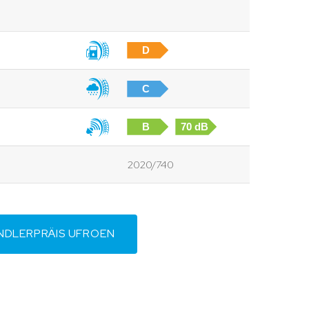
D
C
B
70 dB
2020/740
NDLERPRÄIS UFROEN