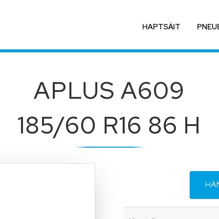
HAPTSÄIT
PNEU
APLUS A609
185/60 R16 86 H
HÄ