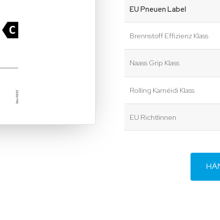
EU Pneuen Label
Brennstoff Effizienz Klass
Naass Grip Klass
Rolling Kaméidi Klass
EU Richtlinnen
HÄ