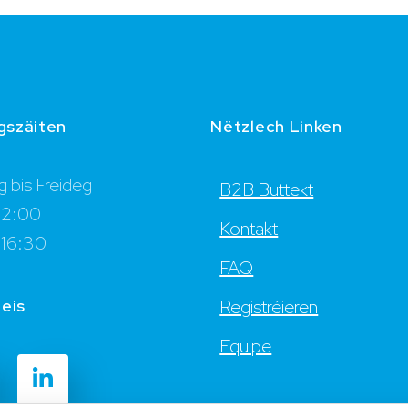
gszäiten
Nëtzlech Linken
 bis Freideg
B2B Buttekt
12:00
Kontakt
 16:30
FAQ
 eis
Registréieren
Equipe