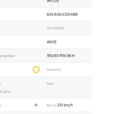
APLUS
6924064120488
AP2019H1
A609
ngréisst
185/60 R16 86 H
Summer
n
Nee
t ginn
e
H
Bis zu
210 km/h