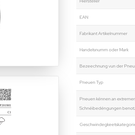
Hiersteller
EAN
Fabrikant Artikelnummer
Handelsnumm oder Mark
Bezeechnung vun der Pneue
Pneuen Typ
Pneuen kënnen an extreme
Schnéibedéngungen benotz
Geschwindegkeetskategori