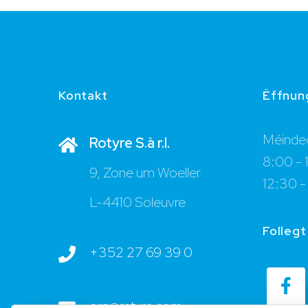
Kontakt
Ëffnun
Méindeg
Rotyre S.à r.l.
8:00 - 
9, Zone um Woeller
12:30 -
L-4410 Soleuvre
Follegt
+352 27 69 39 0
org@rotyre.com