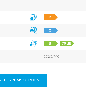
D
C
B
70 dB
2020/740
NDLERPRÄIS UFROEN