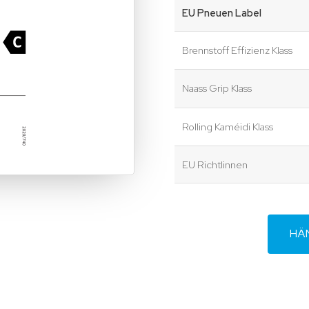
EU Pneuen Label
Brennstoff Effizienz Klass
Naass Grip Klass
Rolling Kaméidi Klass
EU Richtlinnen
HÄ