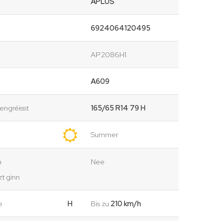
APLUS
6924064120495
AP2086H1
A609
ngréisst
165/65 R14 79 H
Summer
n
Nee
t ginn
e
H
Bis zu
210 km/h