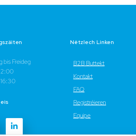
gszäiten
Nëtzlech Linken
 bis Freideg
B2B Buttekt
12:00
Kontakt
 16:30
FAQ
 eis
Registréieren
Equipe