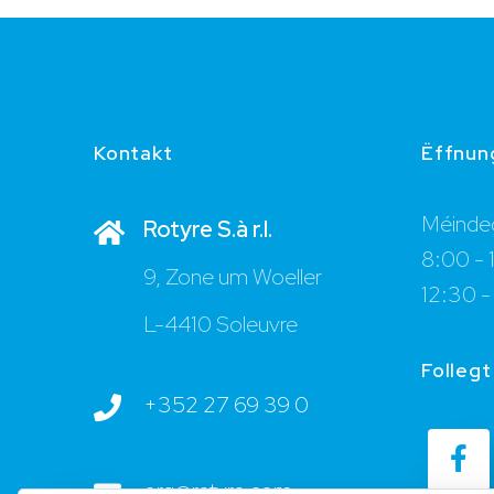
Kontakt
Ëffnun
Méindeg
Rotyre S.à r.l.
8:00 - 
9, Zone um Woeller
12:30 -
L-4410 Soleuvre
Follegt
+352 27 69 39 0
org@rotyre.com