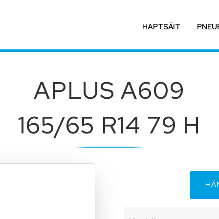
HAPTSÄIT
PNEU
APLUS A609
165/65 R14 79 H
HÄ