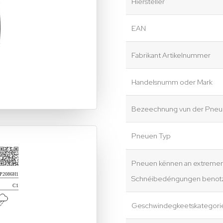
Hiersteller
EAN
Fabrikant Artikelnummer
Handelsnumm oder Mark
Bezeechnung vun der Pneue
Pneuen Typ
Pneuen kënnen an extreme
Schnéibedéngungen benotz
Geschwindegkeetskategori