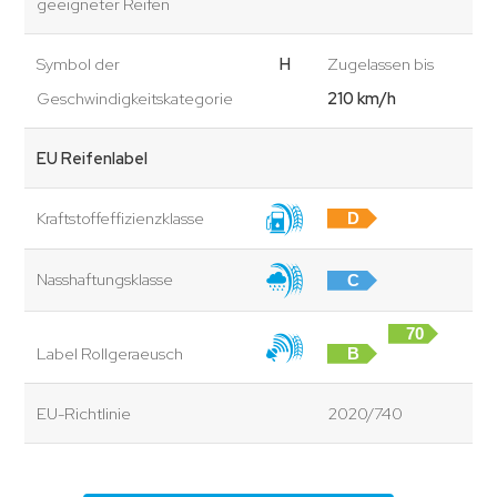
geeigneter Reifen
Symbol der
H
Zugelassen bis
Geschwindigkeitskategorie
210 km/h
EU Reifenlabel
Kraftstoffeffizienzklasse
D
Nasshaftungsklasse
C
70
Label Rollgeraeusch
B
dB
EU-Richtlinie
2020/740