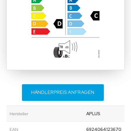
HÄNDLERPREIS ANFRAGEN
Hersteller
APLUS
EAN
6924064123670