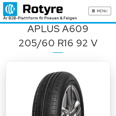
MENU
Är B2B-Plattform fir Pneuen & Felgen
APLUS A609
205/60 R16 92 V