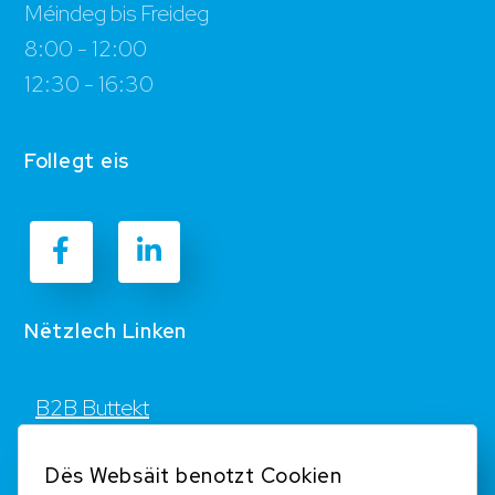
Méindeg bis Freideg
8:00 - 12:00
12:30 - 16:30
Follegt eis
Nëtzlech Linken
B2B Buttekt
Kontakt
Dës Websäit benotzt Cookien