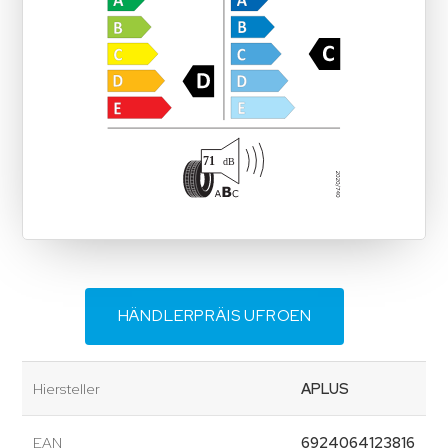
HÄNDLERPRÄIS UFROEN
Hiersteller
APLUS
EAN
6924064123816