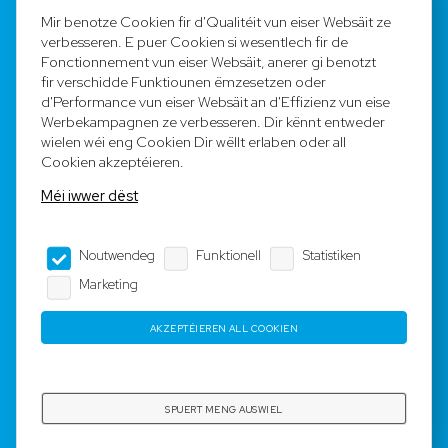
FAQ
Mir benotze Cookien fir d'Qualitéit vun eiser Websäit ze
verbesseren. E puer Cookien si wesentlech fir de
Registréieren
Fonctionnement vun eiser Websäit, anerer gi benotzt
fir verschidde Funktiounen ëmzesetzen oder
Equipe
d'Performance vun eiser Websäit an d'Effizienz vun eise
Werbekampagnen ze verbesseren. Dir kënnt entweder
wielen wéi eng Cookien Dir wëllt erlaben oder all
Legal Notice
Cookien akzeptéieren.
Méi iwwer dëst
AGB
Noutwendeg
Funktionell
Statistiken
Impressum
Marketing
Dateschutz
AKZEPTÉIEREN ALL COOKIEN
Copyright © 2023-2025 by Rotyre S.à r.l. -
Webdesign by
3W.LU
SPUERT MENG AUSWIEL