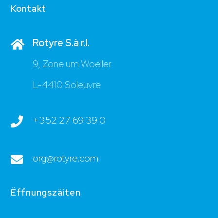
Kontakt
Rotyre S.à r.l.
9, Zone um Woeller
L-4410 Soleuvre
+352 27 69 39 0
org@rotyre.com
Ëffnungszäiten