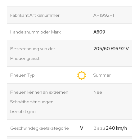
Fabrikant Artikelnummer
AP1992H1
Handelsnumm oder Mark
A609
Bezeechnung vun der
205/60 R16 92 V
Pneuengréisst
Pneuen Typ
Summer
Pneuen kënnen an extremen
Nee
Schnéibedéngungen
benotzt ginn
Geschwindegkeetskategorie
V
Bis zu
240 km/h