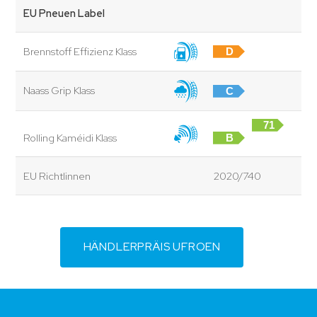
EU Pneuen Label
Brennstoff Effizienz Klass
D
Naass Grip Klass
C
71
Rolling Kaméidi Klass
B
dB
EU Richtlinnen
2020/740
HÄNDLERPRÄIS UFROEN