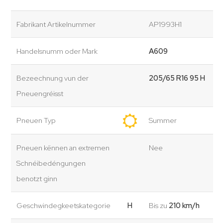
Fabrikant Artikelnummer
AP1993H1
Handelsnumm oder Mark
A609
Bezeechnung vun der
205/65 R16 95 H
Pneuengréisst
Pneuen Typ
Summer
Pneuen kënnen an extremen
Nee
Schnéibedéngungen
benotzt ginn
Geschwindegkeetskategorie
H
Bis zu
210 km/h