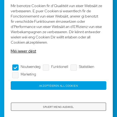
FAQ
Mir benotze Cookien fir d'Qualitéit vun eiser Websäit ze
verbesseren. E puer Cookien si wesentlech fir de
Registréieren
Fonctionnement vun eiser Websäit, anerer gi benotzt
fir verschidde Funktiounen ëmzesetzen oder
Equipe
d'Performance vun eiser Websäit an d'Effizienz vun eise
Werbekampagnen ze verbesseren. Dir kënnt entweder
wielen wéi eng Cookien Dir wëllt erlaben oder all
Legal Notice
Cookien akzeptéieren.
Méi iwwer dëst
AGB
Noutwendeg
Funktionell
Statistiken
Impressum
Marketing
Dateschutz
AKZEPTÉIEREN ALL COOKIEN
Copyright © 2023-2025 by Rotyre S.à r.l. -
Webdesign by
3W.LU
SPUERT MENG AUSWIEL