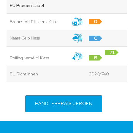
EU Pneuen Label
Brennstoff Effizienz Klass
D
Naass Grip Klass
C
71
Rolling Kaméidi Klass
B
dB
EU Richtlinnen
2020/740
HÄNDLERPRÄIS UFROEN