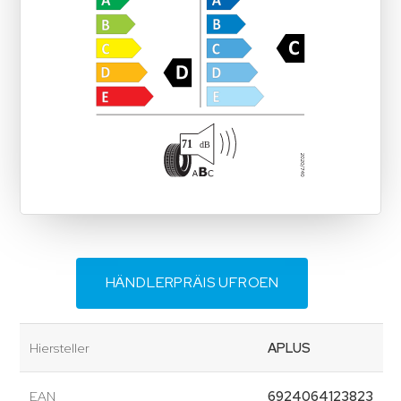
HÄNDLERPRÄIS UFROEN
Hiersteller
APLUS
EAN
6924064123823