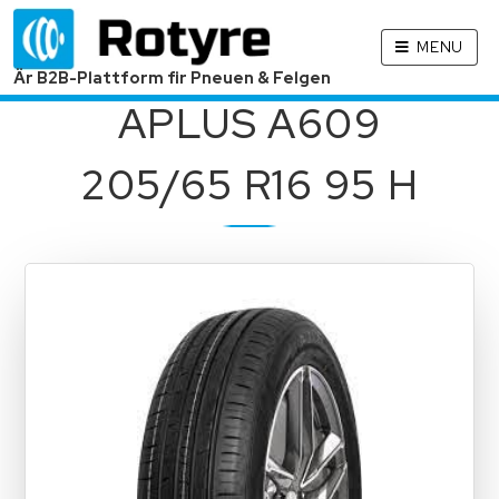
MENU
Är B2B-Plattform fir Pneuen & Felgen
APLUS A609
205/65 R16 95 H