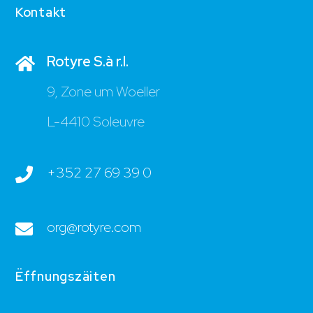
Kontakt
Rotyre S.à r.l.
9, Zone um Woeller
L-4410 Soleuvre
+352 27 69 39 0
org@rotyre.com
Ëffnungszäiten