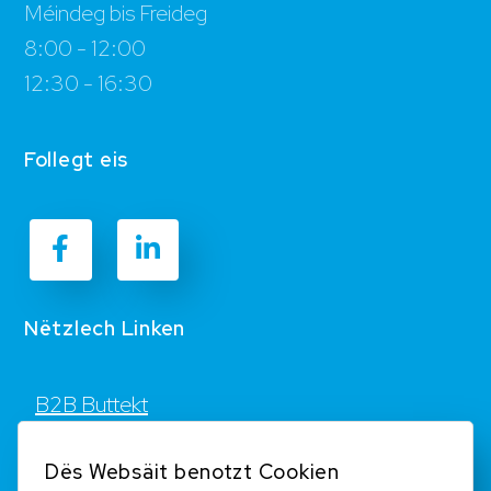
Méindeg bis Freideg
8:00 - 12:00
12:30 - 16:30
Follegt eis
Nëtzlech Linken
B2B Buttekt
Kontakt
Dës Websäit benotzt Cookien