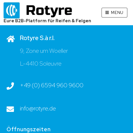
MENU
Kontakt
Eure B2B-Platform für Reifen & Felgen
Rotyre S.à r.l.
9, Zone um Woeller
L-4410 Soleuvre
+49 (0) 6594 960 9600
info@rotyre.de
Öffnungszeiten