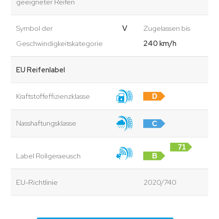
geeigneter Reifen
Symbol der
V
Zugelassen bis
Geschwindigkeitskategorie
240 km/h
EU Reifenlabel
Kraftstoffeffizienzklasse
D
Nasshaftungsklasse
C
71
Label Rollgeraeusch
B
dB
EU-Richtlinie
2020/740