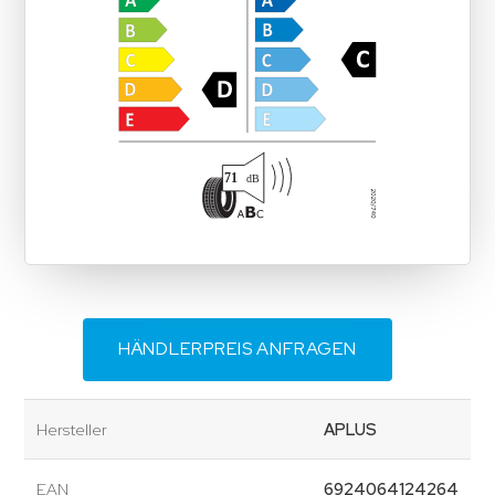
HÄNDLERPREIS ANFRAGEN
Hersteller
APLUS
EAN
6924064124264