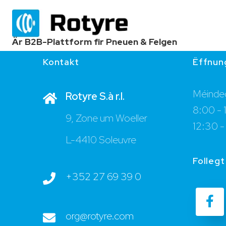
Är B2B-Plattform fir Pneuen & Felgen
Kontakt
Ëffnun
Méindeg
Rotyre S.à r.l.
8:00 - 
9, Zone um Woeller
12:30 -
L-4410 Soleuvre
Follegt
+352 27 69 39 0
org@rotyre.com