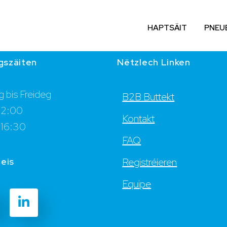
HAPTSÄIT
PNEU
gszäiten
Nëtzlech Linken
 bis Freideg
B2B Buttekt
12:00
Kontakt
 16:30
FAQ
 eis
Registréieren
Equipe