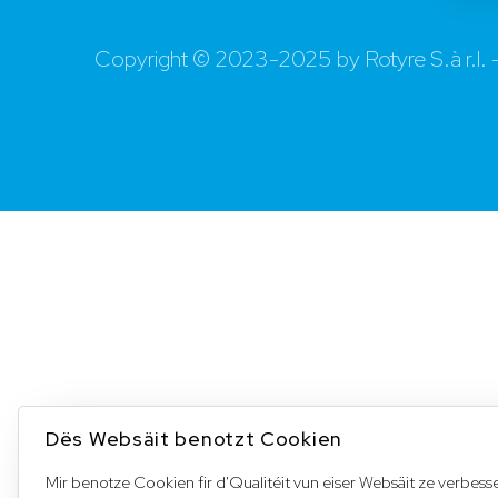
Copyright © 2023-2025 by Rotyre S.à r.l.
Dës Websäit benotzt Cookien
Mir benotze Cookien fir d'Qualitéit vun eiser Websäit ze verbes