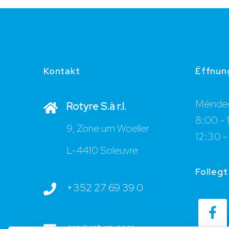
Kontakt
Ëffnun
Méindeg
Rotyre S.à r.l.
8:00 - 
9, Zone um Woeller
12:30 -
L-4410 Soleuvre
Follegt
+352 27 69 39 0
org@rotyre.com