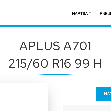
HAPTSÄIT
PNEU
APLUS A701
215/60 R16 99 H
HÄ