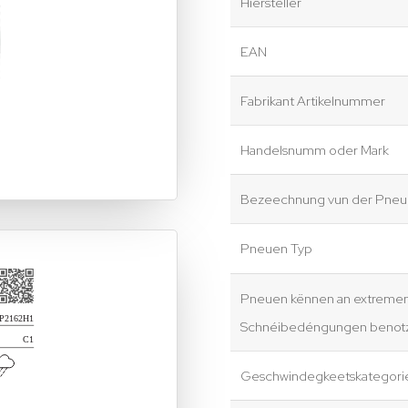
Hiersteller
EAN
Fabrikant Artikelnummer
Handelsnumm oder Mark
Bezeechnung vun der Pneue
Pneuen Typ
Pneuen kënnen an extreme
Schnéibedéngungen benotz
Geschwindegkeetskategori