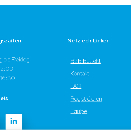
gszäiten
Nëtzlech Linken
 bis Freideg
B2B Buttekt
12:00
Kontakt
 16:30
FAQ
 eis
Registréieren
Equipe