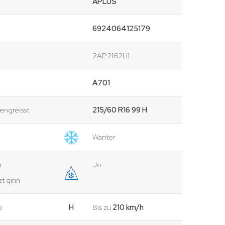
APLUS
6924064125179
2AP2162H1
A701
ngréisst
215/60 R16 99 H
Wanter
n
Jo
t ginn
e
H
Bis zu
210 km/h