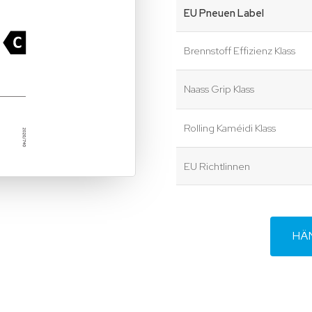
EU Pneuen Label
Brennstoff Effizienz Klass
Naass Grip Klass
Rolling Kaméidi Klass
EU Richtlinnen
HÄ