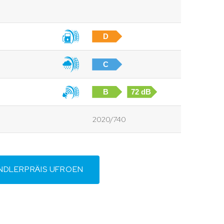
D
C
B
72 dB
2020/740
NDLERPRÄIS UFROEN