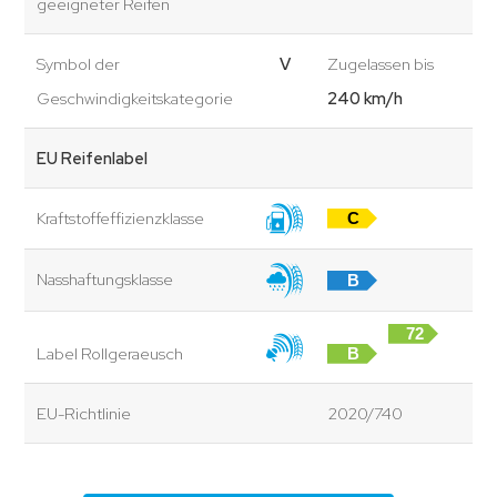
geeigneter Reifen
Symbol der
V
Zugelassen bis
Geschwindigkeitskategorie
240 km/h
EU Reifenlabel
Kraftstoffeffizienzklasse
C
Nasshaftungsklasse
B
72
Label Rollgeraeusch
B
dB
EU-Richtlinie
2020/740