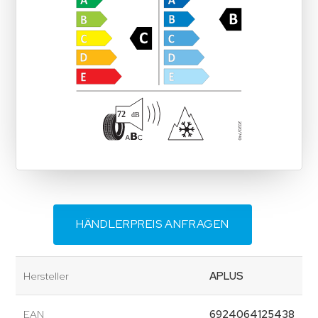
HÄNDLERPREIS ANFRAGEN
Hersteller
APLUS
EAN
6924064125438