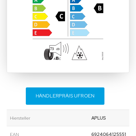
HÄNDLERPRÄIS UFROEN
Hiersteller
APLUS
EAN
6924064125551