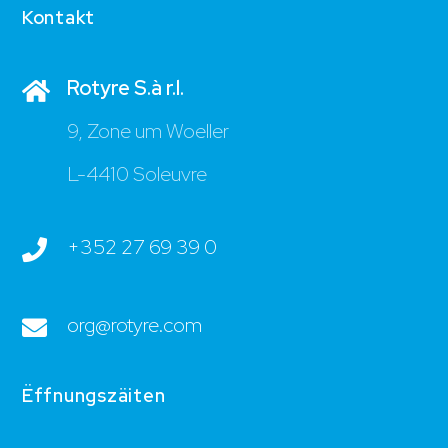
Kontakt
Rotyre S.à r.l.
9, Zone um Woeller
L-4410 Soleuvre
+352 27 69 39 0
org@rotyre.com
Ëffnungszäiten