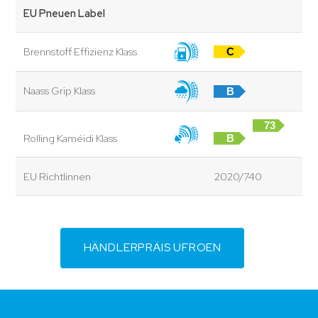
EU Pneuen Label
Brennstoff Effizienz Klass
C
Naass Grip Klass
B
73
Rolling Kaméidi Klass
B
dB
EU Richtlinnen
2020/740
HÄNDLERPRÄIS UFROEN