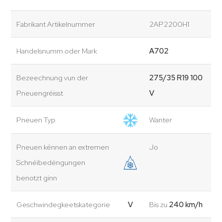
Fabrikant Artikelnummer
2AP2200H1
Handelsnumm oder Mark
A702
Bezeechnung vun der
275/35 R19 100
Pneuengréisst
V
Pneuen Typ
Wanter
Pneuen kënnen an extremen
Jo
Schnéibedéngungen
benotzt ginn
Geschwindegkeetskategorie
V
Bis zu
240 km/h