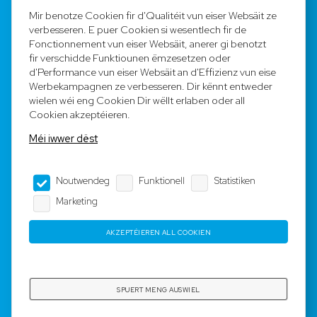
FAQ
Mir benotze Cookien fir d'Qualitéit vun eiser Websäit ze
verbesseren. E puer Cookien si wesentlech fir de
Registréieren
Fonctionnement vun eiser Websäit, anerer gi benotzt
fir verschidde Funktiounen ëmzesetzen oder
Equipe
d'Performance vun eiser Websäit an d'Effizienz vun eise
Werbekampagnen ze verbesseren. Dir kënnt entweder
wielen wéi eng Cookien Dir wëllt erlaben oder all
Legal Notice
Cookien akzeptéieren.
Méi iwwer dëst
AGB
Noutwendeg
Funktionell
Statistiken
Impressum
Marketing
Dateschutz
AKZEPTÉIEREN ALL COOKIEN
Copyright © 2023-2025 by Rotyre S.à r.l. -
Webdesign by
3W.LU
SPUERT MENG AUSWIEL