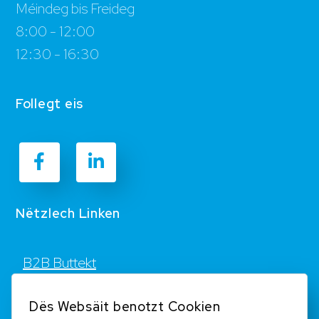
Méindeg bis Freideg
8:00 - 12:00
12:30 - 16:30
Follegt eis
Nëtzlech Linken
B2B Buttekt
Kontakt
Dës Websäit benotzt Cookien