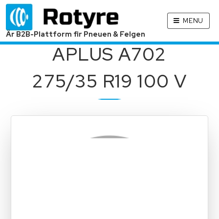
MENU
Är B2B-Plattform fir Pneuen & Felgen
APLUS A702
275/35 R19 100 V