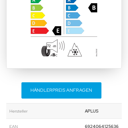
HÄNDLERPREIS ANFRAGEN
Hersteller
APLUS
EAN
6924064125636