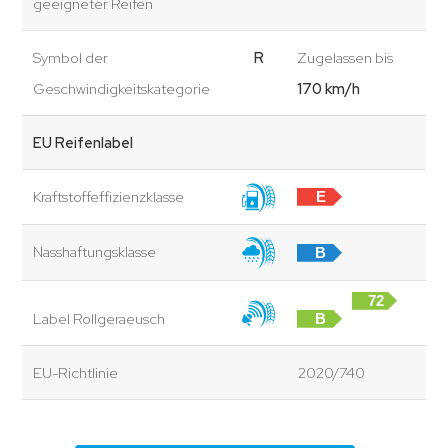
geeigneter Reifen
Symbol der
R
Zugelassen bis
Geschwindigkeitskategorie
170 km/h
EU Reifenlabel
Kraftstoffeffizienzklasse
E
Nasshaftungsklasse
B
72
Label Rollgeraeusch
B
dB
EU-Richtlinie
2020/740