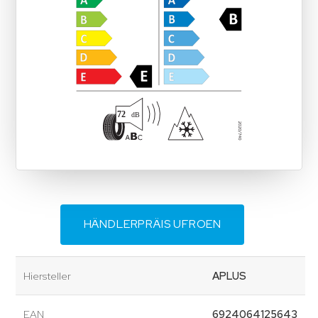
HÄNDLERPRÄIS UFROEN
Hiersteller
APLUS
EAN
6924064125643