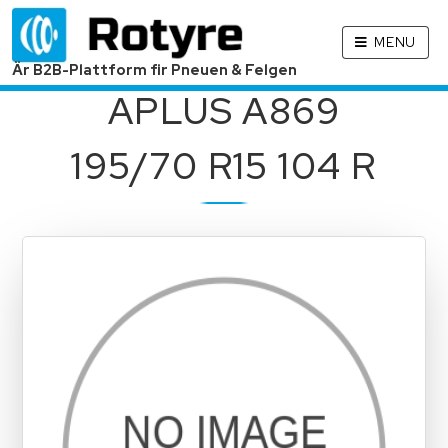
MENU
Är B2B-Plattform fir Pneuen & Felgen
APLUS A869
195/70 R15 104 R