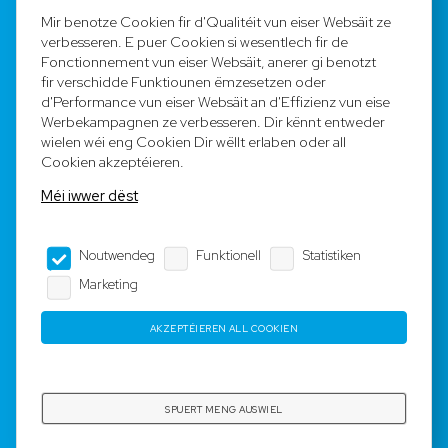
FAQ
Mir benotze Cookien fir d'Qualitéit vun eiser Websäit ze
verbesseren. E puer Cookien si wesentlech fir de
Registréieren
Fonctionnement vun eiser Websäit, anerer gi benotzt
fir verschidde Funktiounen ëmzesetzen oder
Equipe
d'Performance vun eiser Websäit an d'Effizienz vun eise
Werbekampagnen ze verbesseren. Dir kënnt entweder
wielen wéi eng Cookien Dir wëllt erlaben oder all
Legal Notice
Cookien akzeptéieren.
Méi iwwer dëst
AGB
Noutwendeg
Funktionell
Statistiken
Impressum
Marketing
Dateschutz
AKZEPTÉIEREN ALL COOKIEN
Copyright © 2023-2025 by Rotyre S.à r.l. -
Webdesign by
3W.LU
SPUERT MENG AUSWIEL