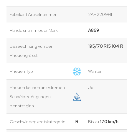
Fabrikant Artikelnummer
2AP2209H1
Handelsnumm oder Mark
A869
Bezeechnung vun der
195/70 R15 104 R
Pneuengréisst
Pneuen Typ
Wanter
Pneuen kënnen an extremen
Jo
Schnéibedéngungen
benotzt ginn
Geschwindegkeetskategorie
R
Bis zu
170 km/h