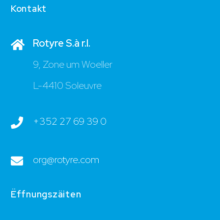
Kontakt
Rotyre S.à r.l.
9, Zone um Woeller
L-4410 Soleuvre
+352 27 69 39 0
org@rotyre.com
Ëffnungszäiten