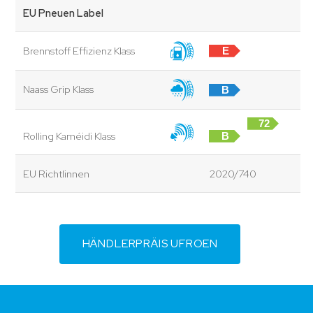
EU Pneuen Label
Brennstoff Effizienz Klass
E
Naass Grip Klass
B
72
Rolling Kaméidi Klass
B
dB
EU Richtlinnen
2020/740
HÄNDLERPRÄIS UFROEN