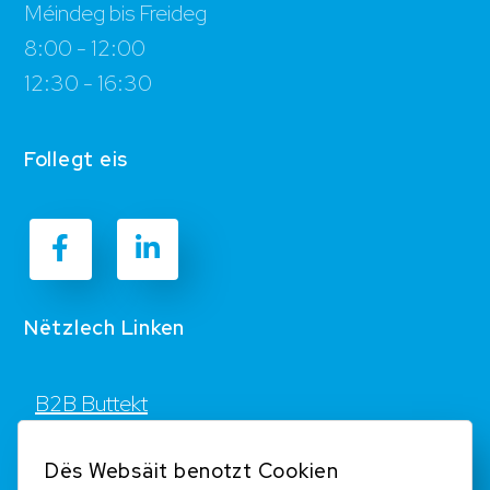
Méindeg bis Freideg
8:00 - 12:00
12:30 - 16:30
Follegt eis
Nëtzlech Linken
B2B Buttekt
Kontakt
Dës Websäit benotzt Cookien