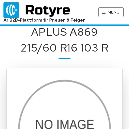
MENU
Är B2B-Plattform fir Pneuen & Felgen
APLUS A869
215/60 R16 103 R