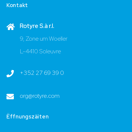
Kontakt
Rotyre S.à r.l.
9, Zone um Woeller
L-4410 Soleuvre
+352 27 69 39 0
org@rotyre.com
Ëffnungszäiten