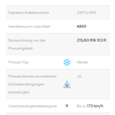
Fabrikant Artikelnummer
2AP2221H1
Handelsnumm oder Mark
A869
Bezeechnung vun der
215/60 R16 103 R
Pneuengréisst
Pneuen Typ
Wanter
Pneuen kënnen an extremen
Jo
Schnéibedéngungen
benotzt ginn
Geschwindegkeetskategorie
R
Bis zu
170 km/h