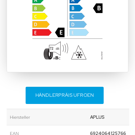
HÄNDLERPRÄIS UFROEN
Hiersteller
APLUS
EAN
6924064125766