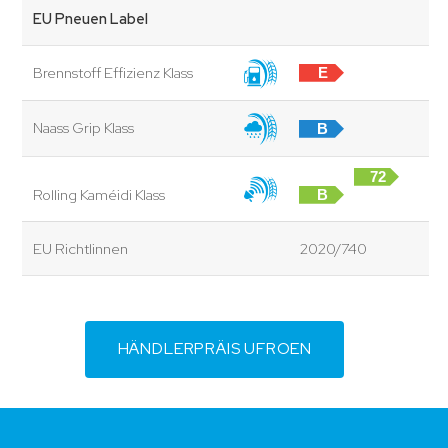
EU Pneuen Label
Brennstoff Effizienz Klass
E
Naass Grip Klass
B
72
Rolling Kaméidi Klass
B
dB
EU Richtlinnen
2020/740
HÄNDLERPRÄIS UFROEN