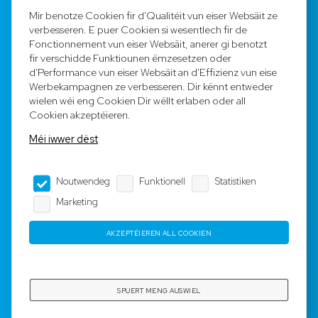
FAQ
Mir benotze Cookien fir d'Qualitéit vun eiser Websäit ze
verbesseren. E puer Cookien si wesentlech fir de
Registréieren
Fonctionnement vun eiser Websäit, anerer gi benotzt
fir verschidde Funktiounen ëmzesetzen oder
Equipe
d'Performance vun eiser Websäit an d'Effizienz vun eise
Werbekampagnen ze verbesseren. Dir kënnt entweder
wielen wéi eng Cookien Dir wëllt erlaben oder all
Legal Notice
Cookien akzeptéieren.
Méi iwwer dëst
AGB
Noutwendeg
Funktionell
Statistiken
Impressum
Marketing
Dateschutz
AKZEPTÉIEREN ALL COOKIEN
Copyright © 2023-2025 by Rotyre S.à r.l. -
Webdesign by
3W.LU
SPUERT MENG AUSWIEL