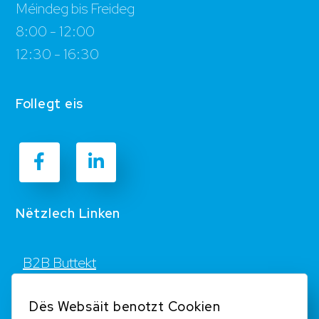
Méindeg bis Freideg
8:00 - 12:00
12:30 - 16:30
Follegt eis
Nëtzlech Linken
B2B Buttekt
Kontakt
Dës Websäit benotzt Cookien