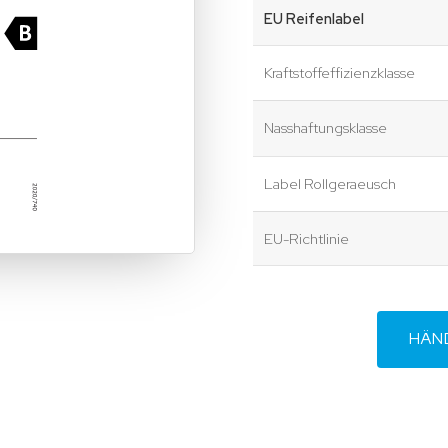
EU Reifenlabel
Kraftstoffeffizienzklasse
Nasshaftungsklasse
Label Rollgeraeusch
EU-Richtlinie
HÄN