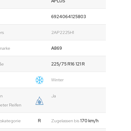
APLUS
6924064125803
rs
2AP2225H1
marke
A869
ße
225/75 R16 121 R
Winter
en
Ja
eter Reifen
tskategorie
R
Zugelassen bis
170 km/h