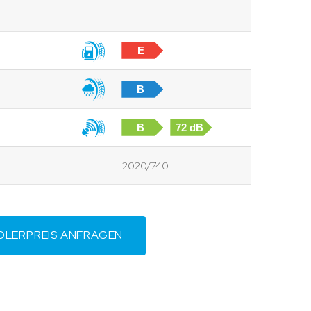
E
B
B
72 dB
2020/740
DLERPREIS ANFRAGEN