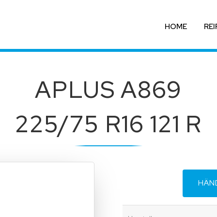
HOME
REI
APLUS A869
225/75 R16 121 R
HÄN