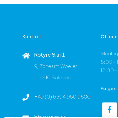
Kontakt
Öffnun
Montag 
Rotyre S.à r.l.
8:00 - 
9, Zone um Woeller
12:30 -
L-4410 Soleuvre
Folgen 
+49 (0) 6594 960 9600
info@rotyre.de