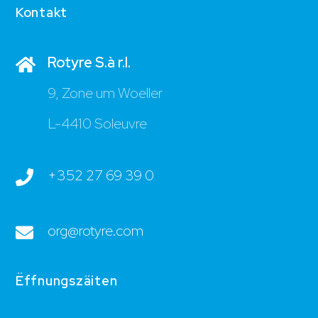
Kontakt
Rotyre S.à r.l.
9, Zone um Woeller
L-4410 Soleuvre
+352 27 69 39 0
org@rotyre.com
Ëffnungszäiten