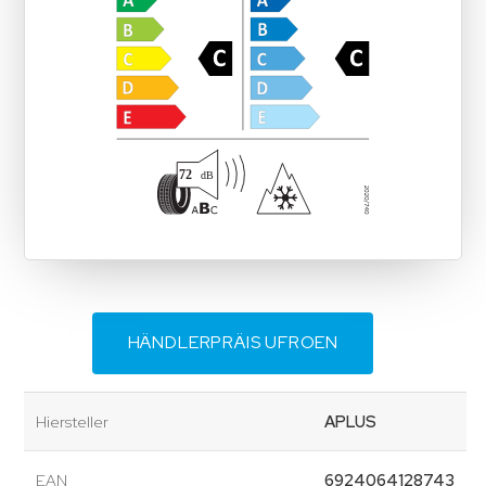
HÄNDLERPRÄIS UFROEN
Hiersteller
APLUS
EAN
6924064128743