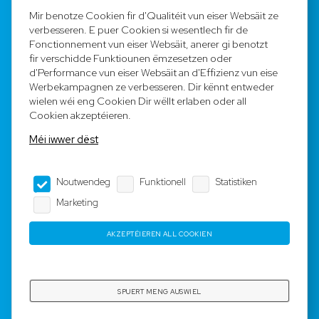
FAQ
Mir benotze Cookien fir d'Qualitéit vun eiser Websäit ze
verbesseren. E puer Cookien si wesentlech fir de
Registréieren
Fonctionnement vun eiser Websäit, anerer gi benotzt
fir verschidde Funktiounen ëmzesetzen oder
Equipe
d'Performance vun eiser Websäit an d'Effizienz vun eise
Werbekampagnen ze verbesseren. Dir kënnt entweder
wielen wéi eng Cookien Dir wëllt erlaben oder all
Legal Notice
Cookien akzeptéieren.
Méi iwwer dëst
AGB
Noutwendeg
Funktionell
Statistiken
Impressum
Marketing
Dateschutz
AKZEPTÉIEREN ALL COOKIEN
Copyright © 2023-2025 by Rotyre S.à r.l. -
Webdesign by
3W.LU
SPUERT MENG AUSWIEL