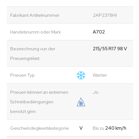
Fabrikant Artikelnummer
2AP2378H1
Handelsnumm oder Mark
A702
Bezeechnung vun der
215/55 R17 98 V
Pneuengréisst
Pneuen Typ
Wanter
Pneuen kënnen an extremen
Jo
Schnéibedéngungen
benotzt ginn
Geschwindegkeetskategorie
V
Bis zu
240 km/h