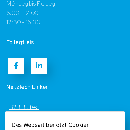
Méindeg bis Freideg
8:00 - 12:00
12:30 - 16:30
Follegt eis
Nëtzlech Linken
B2B Buttekt
Kontakt
Dës Websäit benotzt Cookien