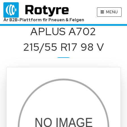
MENU
Är B2B-Plattform fir Pneuen & Felgen
APLUS A702
215/55 R17 98 V