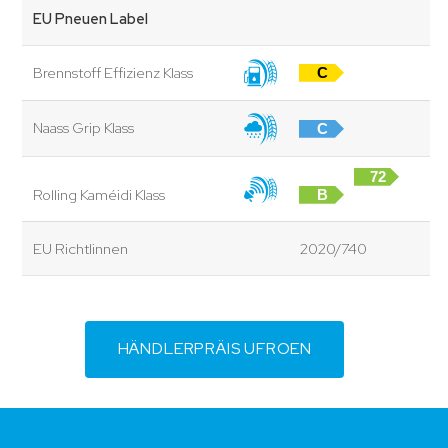
EU Pneuen Label
Brennstoff Effizienz Klass
C
Naass Grip Klass
C
72
Rolling Kaméidi Klass
B
dB
EU Richtlinnen
2020/740
HÄNDLERPRÄIS UFROEN