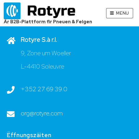
MENU
Kontakt
Är B2B-Plattform fir Pneuen & Felgen
Rotyre S.à r.l.
9, Zone um Woeller
L-4410 Soleuvre
+352 27 69 39 0
org@rotyre.com
Ëffnungszäiten