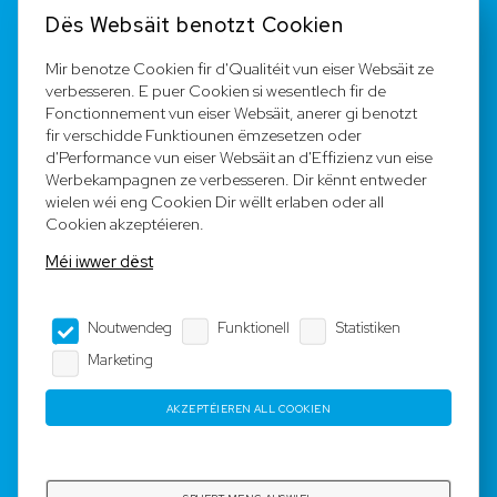
Kontakt
Dës Websäit benotzt Cookien
FAQ
Mir benotze Cookien fir d'Qualitéit vun eiser Websäit ze
verbesseren. E puer Cookien si wesentlech fir de
Registréieren
Fonctionnement vun eiser Websäit, anerer gi benotzt
fir verschidde Funktiounen ëmzesetzen oder
Equipe
d'Performance vun eiser Websäit an d'Effizienz vun eise
Werbekampagnen ze verbesseren. Dir kënnt entweder
wielen wéi eng Cookien Dir wëllt erlaben oder all
Legal Notice
Cookien akzeptéieren.
Méi iwwer dëst
AGB
Noutwendeg
Funktionell
Statistiken
Impressum
Marketing
Dateschutz
AKZEPTÉIEREN ALL COOKIEN
Copyright © 2023-2025 by Rotyre S.à r.l. -