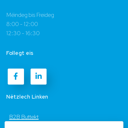
Méindeg bis Freideg
8:00 - 12:00
12:30 - 16:30
Follegt eis
Nëtzlech Linken
B2B Buttekt