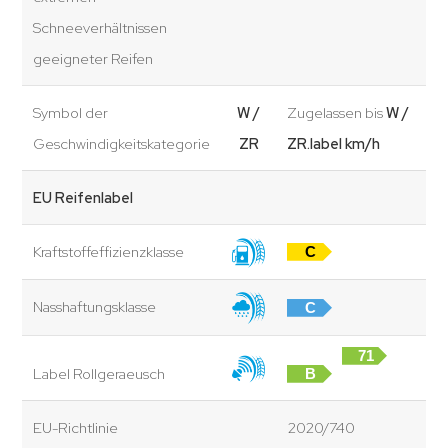
Schneeverhältnissen
geeigneter Reifen
Symbol der
W /
Zugelassen bis
W /
Geschwindigkeitskategorie
ZR
ZR.label km/h
EU Reifenlabel
Kraftstoffeffizienzklasse
C
Nasshaftungsklasse
C
71
Label Rollgeraeusch
B
dB
EU-Richtlinie
2020/740