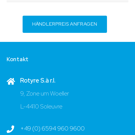
HÄNDLERPREIS ANFRAGEN
Kontakt
Rotyre S.à r.l.
9, Zone um Woeller
L-4410 Soleuvre
+49 (0) 6594 960 9600