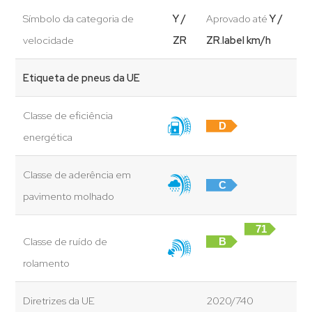
Símbolo da categoria de
Y /
Aprovado até
Y /
velocidade
ZR
ZR.label km/h
Etiqueta de pneus da UE
Classe de eficiência
D
energética
Classe de aderência em
C
pavimento molhado
71
Classe de ruído de
B
dB
rolamento
Diretrizes da UE
2020/740