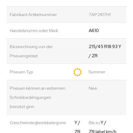
Fabrikant Artikelnummer
7AP2417H1
Handelsnumm oder Mark
A610
Bezeechnung vun der
215/45 R18 93 Y
Pneuengréisst
/ ZR
Pneuen Typ
Summer
Pneuen kënnen an extremen
Nee
Schnéibedéngungen
benotzt ginn
Geschwindegkeetskategorie
Y /
Bis zu
Y /
ZR
ZR.label km/h