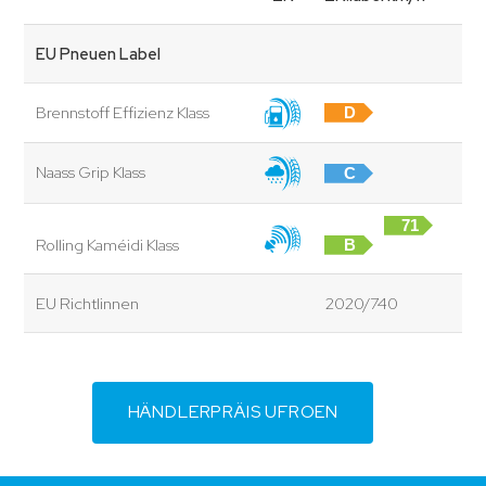
EU Pneuen Label
Brennstoff Effizienz Klass
D
Naass Grip Klass
C
71
Rolling Kaméidi Klass
B
dB
EU Richtlinnen
2020/740
HÄNDLERPRÄIS UFROEN