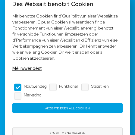
Dës Websäit benotzt Cookien
FAQ
Mir benotze Cookien fir d'Qualitéit vun eiser Websäit ze
verbesseren. E puer Cookien si wesentlech fir de
Registréieren
Fonctionnement vun eiser Websäit, anerer gi benotzt
fir verschidde Funktiounen ëmzesetzen oder
Equipe
d'Performance vun eiser Websäit an d'Effizienz vun eise
Werbekampagnen ze verbesseren. Dir kënnt entweder
wielen wéi eng Cookien Dir wëllt erlaben oder all
Legal Notice
Cookien akzeptéieren.
Méi iwwer dëst
AGB
Noutwendeg
Funktionell
Statistiken
Impressum
Marketing
Dateschutz
AKZEPTÉIEREN ALL COOKIEN
Copyright © 2023-2025 by Rotyre S.à r.l. -
Webdesign by
3W.LU
SPUERT MENG AUSWIEL