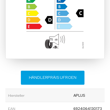
HÄNDLERPRÄIS UFROEN
Hiersteller
APLUS
EAN
6924064130173