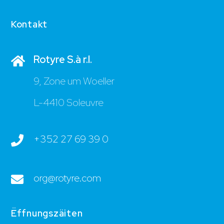
Kontakt
Rotyre S.à r.l.
9, Zone um Woeller
L-4410 Soleuvre
+352 27 69 39 0
org@rotyre.com
Ëffnungszäiten