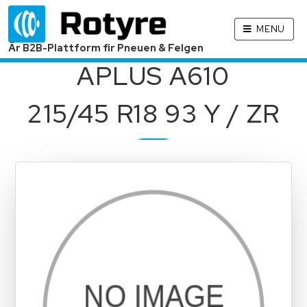
MENU
Är B2B-Plattform fir Pneuen & Felgen
APLUS A610
215/45 R18 93 Y / ZR