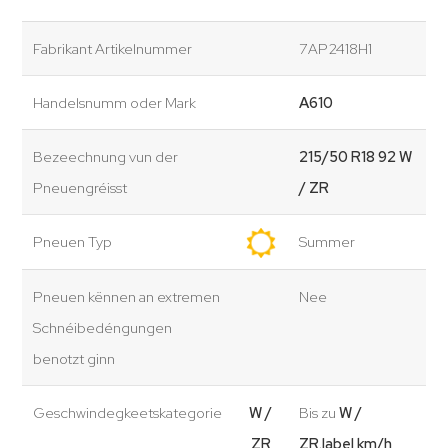
Fabrikant Artikelnummer
7AP2418H1
Handelsnumm oder Mark
A610
Bezeechnung vun der
215/50 R18 92 W
Pneuengréisst
/ ZR
Pneuen Typ
Summer
Pneuen kënnen an extremen
Nee
Schnéibedéngungen
benotzt ginn
Geschwindegkeetskategorie
W /
Bis zu
W /
ZR
ZR.label km/h