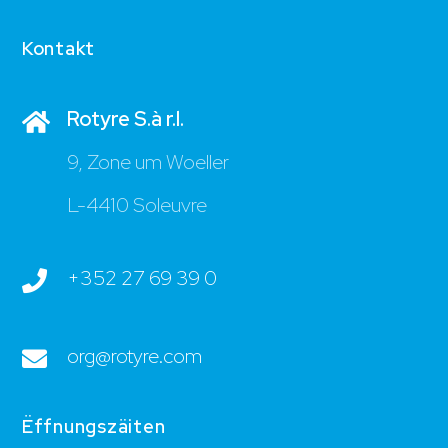
Kontakt
Rotyre S.à r.l.
9, Zone um Woeller
L-4410 Soleuvre
+352 27 69 39 0
org@rotyre.com
Ëffnungszäiten