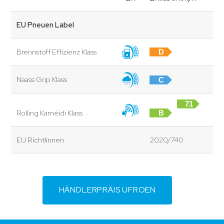
EU Pneuen Label
Brennstoff Effizienz Klass
D
Naass Grip Klass
C
71
Rolling Kaméidi Klass
B
dB
EU Richtlinnen
2020/740
HÄNDLERPRÄIS UFROEN