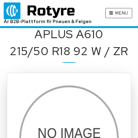
MENU
Är B2B-Plattform fir Pneuen & Felgen
APLUS A610
215/50 R18 92 W / ZR