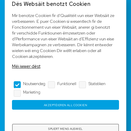
Dës Websäit benotzt Cookien
FAQ
Mir benotze Cookien fir d'Qualitéit vun eiser Websäit ze
verbesseren. E puer Cookien si wesentlech fir de
Registréieren
Fonctionnement vun eiser Websäit, anerer gi benotzt
fir verschidde Funktiounen ëmzesetzen oder
Equipe
d'Performance vun eiser Websäit an d'Effizienz vun eise
Werbekampagnen ze verbesseren. Dir kënnt entweder
wielen wéi eng Cookien Dir wëllt erlaben oder all
Legal Notice
Cookien akzeptéieren.
Méi iwwer dëst
AGB
Noutwendeg
Funktionell
Statistiken
Impressum
Marketing
Dateschutz
AKZEPTÉIEREN ALL COOKIEN
Copyright © 2023-2025 by Rotyre S.à r.l. -
Webdesign by
3W.LU
SPUERT MENG AUSWIEL