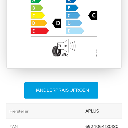
HÄNDLERPRÄIS UFROEN
Hiersteller
APLUS
EAN
6924064130180