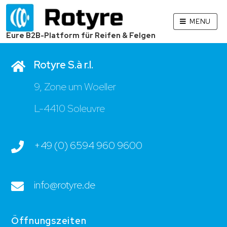
MENU
Kontakt
Eure B2B-Platform für Reifen & Felgen
Rotyre S.à r.l.
9, Zone um Woeller
L-4410 Soleuvre
+49 (0) 6594 960 9600
info@rotyre.de
Öffnungszeiten