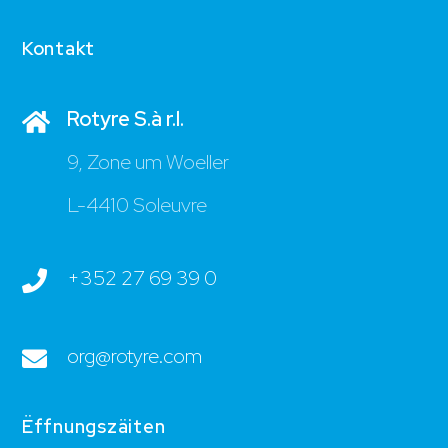
Kontakt
Rotyre S.à r.l.
9, Zone um Woeller
L-4410 Soleuvre
+352 27 69 39 0
org@rotyre.com
Ëffnungszäiten