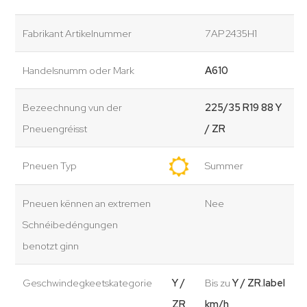
Fabrikant Artikelnummer
7AP2435H1
Handelsnumm oder Mark
A610
Bezeechnung vun der
225/35 R19 88 Y
Pneuengréisst
/ ZR
Pneuen Typ
Summer
Pneuen kënnen an extremen
Nee
Schnéibedéngungen
benotzt ginn
Geschwindegkeetskategorie
Y /
Bis zu
Y / ZR.label
ZR
km/h