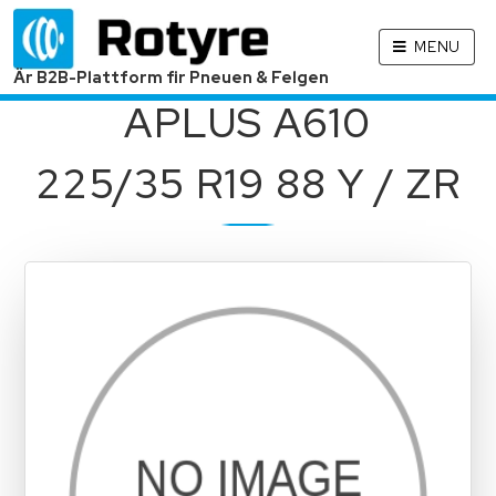
MENU
Är B2B-Plattform fir Pneuen & Felgen
APLUS A610
225/35 R19 88 Y / ZR