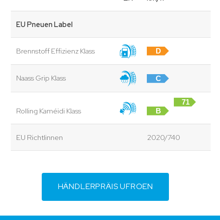
EU Pneuen Label
Brennstoff Effizienz Klass
D
Naass Grip Klass
C
71
Rolling Kaméidi Klass
B
dB
EU Richtlinnen
2020/740
HÄNDLERPRÄIS UFROEN