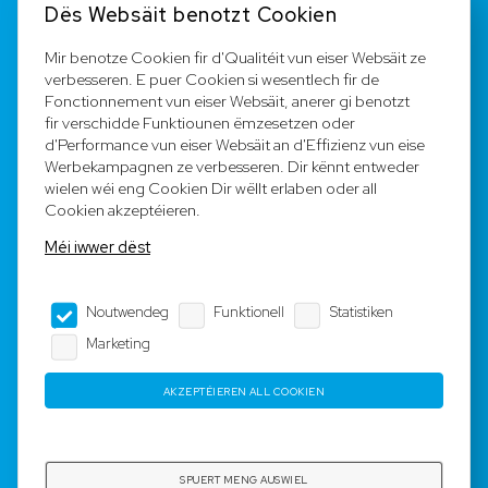
Dës Websäit benotzt Cookien
FAQ
Mir benotze Cookien fir d'Qualitéit vun eiser Websäit ze
verbesseren. E puer Cookien si wesentlech fir de
Registréieren
Fonctionnement vun eiser Websäit, anerer gi benotzt
fir verschidde Funktiounen ëmzesetzen oder
Equipe
d'Performance vun eiser Websäit an d'Effizienz vun eise
Werbekampagnen ze verbesseren. Dir kënnt entweder
wielen wéi eng Cookien Dir wëllt erlaben oder all
Legal Notice
Cookien akzeptéieren.
Méi iwwer dëst
AGB
Noutwendeg
Funktionell
Statistiken
Impressum
Marketing
Dateschutz
AKZEPTÉIEREN ALL COOKIEN
Copyright © 2023-2025 by Rotyre S.à r.l. -
Webdesign by
3W.LU
SPUERT MENG AUSWIEL