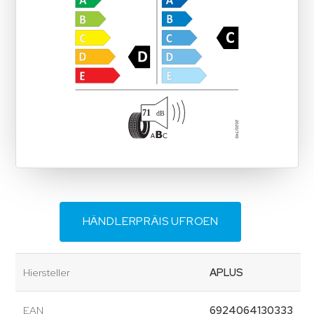
HÄNDLERPRÄIS UFROEN
Hiersteller
APLUS
EAN
6924064130333